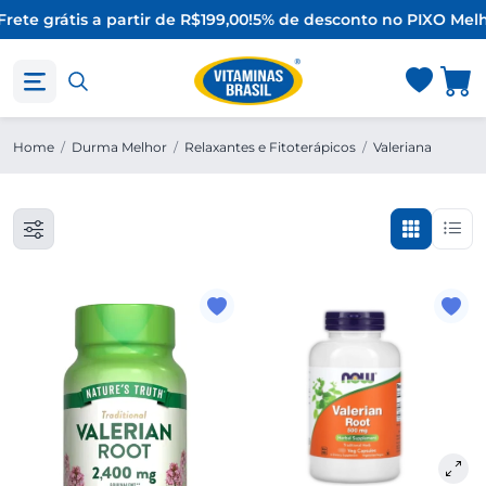
rete grátis a partir de R$199,00!
5% de desconto no PIX
O Melh
Home
/
Durma Melhor
/
Relaxantes e Fitoterápicos
/
Valeriana