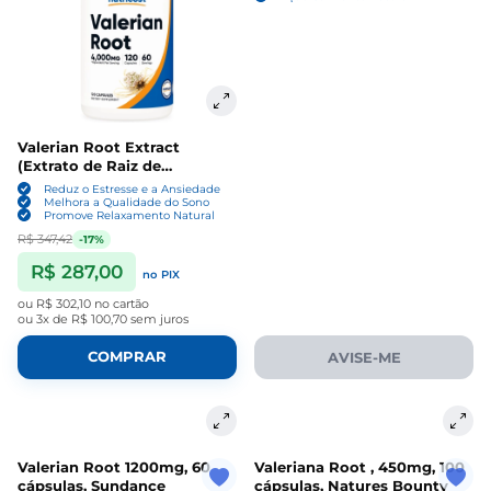
Valerian Root Extract
(Extrato de Raiz de
Valeriana) , 4000mg, 120
Reduz o Estresse e a Ansiedade
Cápsulas, Nutricost
Melhora a Qualidade do Sono
Promove Relaxamento Natural
R$ 347,42
-17%
R$ 287,00
no PIX
ou
R$ 302,10
no cartão
ou
3x de R$ 100,70
sem juros
COMPRAR
AVISE-ME
Valerian Root 1200mg, 60
Valeriana Root , 450mg, 100
cápsulas, Sundance
cápsulas, Natures Bounty