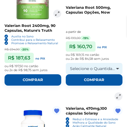
Valeriana Root 500mg,
Capsulas Opções, Now
Valerian Root 2400mg, 90
Capsulas, Nature's Truth
a partir de
Auxilia no Sono
R$ 199,00
-19%
Contribui para o Relaxamento
Promove o Relaxamento Natural
R$ 160,70
no PIX
R$ 234,00
-20%
ou
R$ 169,15
no cartão
R$ 187,63
no PIX
ou
2x de R$ 84,58
sem juros
ou
R$ 197,50
no cartão
Selecione o Quantidade
ou
2x de R$ 98,75
sem juros
COMPRAR
COMPRAR
Valeriana, 470mg,100
cápsulas Solaray
Reduz o Estresse e a Ansiedade
Melhora a Qualidade do Sono
Ação Calmante Natural