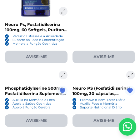
Neuro Ps, Fosfatidilserina
100mg, 60 Softgels, Puritan's
Pride
Reduz o Estresse e a Ansiedade
Suporte ao Foco e Concentração
Melhora a Função Cognitiva
AVISE-ME
AVISE-ME
Phosphatidylserine 500mg,
Neuro PS (Fosfatidilserina),
Fosfatidilserina Suplemento
100mg, 30 cápsulas,
Nootrópico para o Cérebro,
Puritan's Pride
Auxilia na Memória e Foco
Promove o Bem-Estar Diário
180 Cápsulas, LongLifeNutri
Apoia a Saúde Cognitiva
Auxilia Foco e Memória
Apoio à Função Cerebral
Suporte Nutricional Diário
AVISE-ME
AVISE-ME