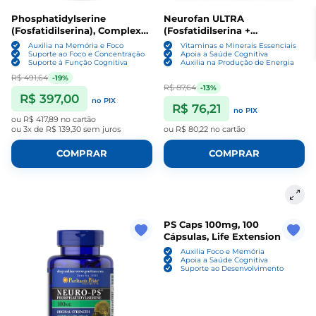
Phosphatidylserine
Neurofan ULTRA
(Fosfatidilserina), Complexo
(Fosfatidilserina +
para Memória, 1000mg, 200
Vitaminas) 60 cápsulas -
Auxilia na Memória e Foco
Vitaminas e Minerais Essenciais
Cápsulas, NusaPure
Flora Nativa do Brasil
Suporte ao Foco e Concentração
Apoia a Saúde Cognitiva
Suporte à Função Cognitiva
Auxilia na Produção de Energia
R$ 491,64
-19%
R$ 87,64
-13%
R$ 397,00
no PIX
R$ 76,21
no PIX
ou
R$ 417,89
no cartão
ou
3x de R$ 139,30
sem juros
ou
R$ 80,22
no cartão
COMPRAR
COMPRAR
PS Caps 100mg, 100
Cápsulas, Life Extension
Auxilia Foco e Memória
Apoia a Saúde Cognitiva
Suporte ao Desenvolvimento