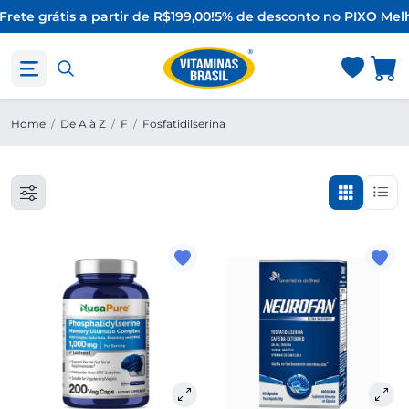
Frete grátis a partir de R$199,00!
5% de desconto no PIX
O Melh
Home
/
De A à Z
/
F
/
Fosfatidilserina