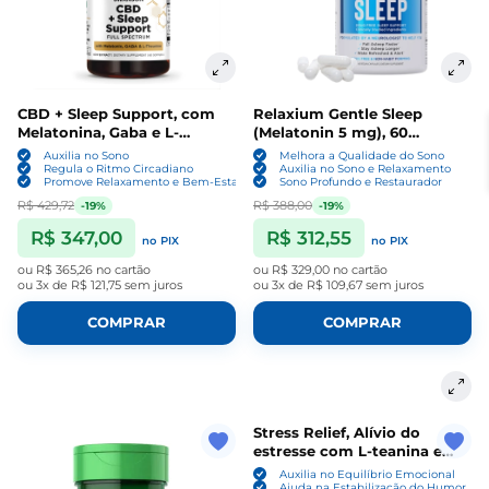
CBD + Sleep Support, com
Relaxium Gentle Sleep
Melatonina, Gaba e L-
(Melatonin 5 mg), 60
Teanina, 60 Softgels,
cápsulas veganas, MD
Auxilia no Sono
Melhora a Qualidade do Sono
Swanson
Formulated
Regula o Ritmo Circadiano
Auxilia no Sono e Relaxamento
Promove Relaxamento e Bem-Estar
Sono Profundo e Restaurador
R$ 429,72
R$ 388,00
-19%
-19%
R$ 347,00
R$ 312,55
no PIX
no PIX
ou
R$ 365,26
no cartão
ou
R$ 329,00
no cartão
ou
3x de R$ 121,75
sem juros
ou
3x de R$ 109,67
sem juros
COMPRAR
COMPRAR
Stress Relief, Alívio do
estresse com L-teanina e
GABA, 40 Gomas sabor
Auxilia no Equilíbrio Emocional
morango, Nature Made
Ajuda na Estabilização do Humor