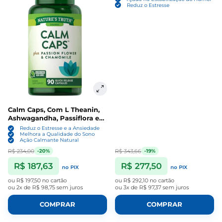
Reduz o Estresse
Calm Caps, Com L Theanin,
Ashwagandha, Passiflora e
Camomila, 90 Cápsulas,
Reduz o Estresse e a Ansiedade
Nature's Truth
Melhora a Qualidade do Sono
Ação Calmante Natural
R$ 234,00
R$ 343,66
-20%
-19%
R$ 187,63
R$ 277,50
no PIX
no PIX
ou
R$ 197,50
no cartão
ou
R$ 292,10
no cartão
ou
2x de R$ 98,75
sem juros
ou
3x de R$ 97,37
sem juros
COMPRAR
COMPRAR