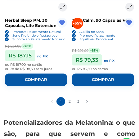
Herbal Sleep PM, 30
True Calm, 90 Cápsulas Veg,
-65%
Cápsulas, Life Extension
Now
Promove Relaxamento Natural
Auxilia no Sono
Sono Profundo e Restaurador
Promove Relaxamento
Suporte ao Relaxamento Noturno
Equilíbrio Emocional
R$ 234,00
-20%
R$ 229,00
-65%
R$ 187,15
no PIX
R$ 79,33
no PIX
ou
R$ 197,00
no cartão
ou
2x de R$ 98,50
sem juros
ou
R$ 83,50
no cartão
COMPRAR
COMPRAR
1
2
3
Potencializadores da Melatonina: o que
são, para que servem e como