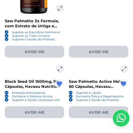
Saw Palmetto 3x Formula,
com Extrato de Urtiga e
Semente de Abóbora, 120
Suporte ao Equilíbrio Hormonal
Cápsulas, Havasu Nutrition
Suporte ao Trato Urinário
Suporte à Saúde da Próstata
AVISE-ME
AVISE-ME
Black Seed Oil 1500mg, 90
Saw Palmetto Active Male,
Cápsulas, Havasu Nutrition
60 Cápsulas, Havasu
Nutrition
Proteção Antioxidante
Suporte à Libido
Fortalece o Sistema Imune
Aumenta Força e Desempenho
Suporte à Saúde Cardiovascular
Suporte à Saúde da Próstata
AVISE-ME
AVISE-ME