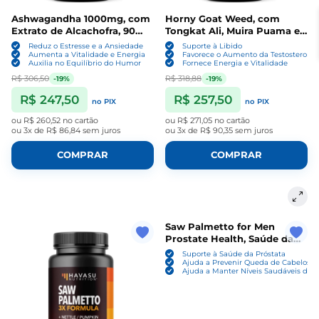
Ashwagandha 1000mg, com
Horny Goat Weed, com
Extrato de Alcachofra, 90
Tongkat Ali, Muira Puama e
Cápsulas, Havasu Nutrition
Saw Palmetto, 60 Cápsulas,
Reduz o Estresse e a Ansiedade
Suporte à Libido
Havasu Nutrition
Aumenta a Vitalidade e Energia
Favorece o Aumento da Testosterona
Auxilia no Equilíbrio do Humor
Fornece Energia e Vitalidade
R$ 306,50
R$ 318,88
-19%
-19%
R$ 247,50
R$ 257,50
no PIX
no PIX
ou
R$ 260,52
no cartão
ou
R$ 271,05
no cartão
ou
3x de R$ 86,84
sem juros
ou
3x de R$ 90,35
sem juros
COMPRAR
COMPRAR
Saw Palmetto for Men
Prostate Health, Saúde da
Próstata, 100 Cápsulas,
Suporte à Saúde da Próstata
Havasu Nutrition
Ajuda a Prevenir Queda de Cabelos
Ajuda a Manter Níveis Saudáveis de T