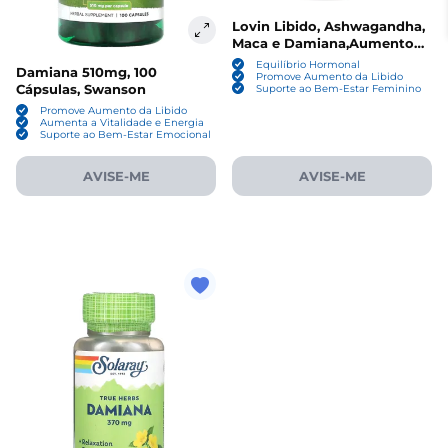
Lovin Libido, Ashwagandha,
Maca e Damiana,Aumento
do Libido Feminino, 40
Equilíbrio Hormonal
Damiana 510mg, 100
Cápsulas, OLLY
Promove Aumento da Libido
Cápsulas, Swanson
Suporte ao Bem-Estar Feminino
Promove Aumento da Libido
Aumenta a Vitalidade e Energia
Suporte ao Bem-Estar Emocional
AVISE-ME
AVISE-ME