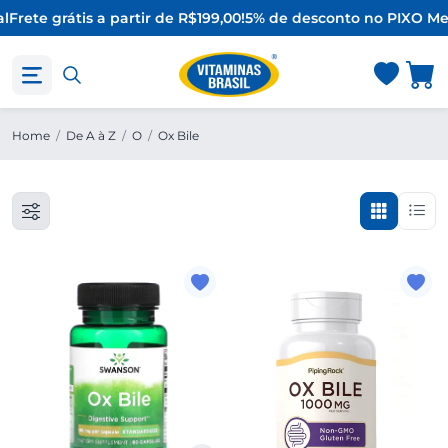
l
Frete grátis a partir de R$199,00!
5% de desconto no PIX
O Mel
Home
/
De A à Z
/
O
/
Ox Bile