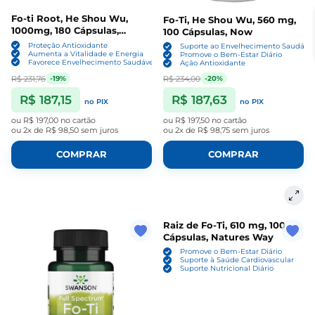
Fo-ti Root, He Shou Wu,
Fo-Ti, He Shou Wu, 560 mg,
1000mg, 180 Cápsulas,
100 Cápsulas, Now
PipingRock
Proteção Antioxidante
Suporte ao Envelhecimento Saudável
Aumenta a Vitalidade e Energia
Promove o Bem-Estar Diário
Favorece Envelhecimento Saudável
Ação Antioxidante
R$ 231,76
R$ 234,00
-19%
-20%
R$ 187,15
R$ 187,63
no PIX
no PIX
ou
R$ 197,00
no cartão
ou
R$ 197,50
no cartão
ou
2x de R$ 98,50
sem juros
ou
2x de R$ 98,75
sem juros
COMPRAR
COMPRAR
Raiz de Fo-Ti, 610 mg, 100
Cápsulas, Natures Way
Promove o Bem-Estar Diário
Suporte à Saúde Cardiovascular
Suporte Nutricional Diário