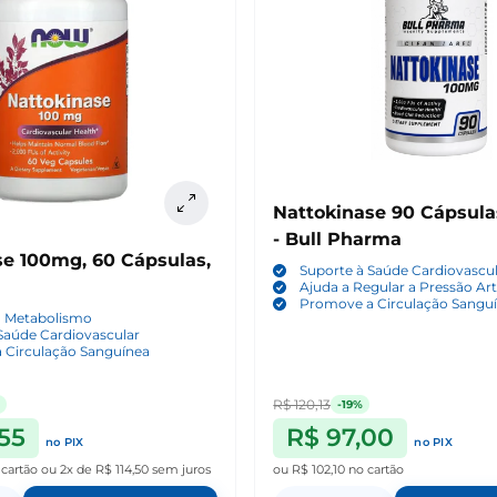
Nattokinase 90 Cápsula
- Bull Pharma
se 100mg, 60 Cápsulas,
Suporte à Saúde Cardiovascu
Ajuda a Regular a Pressão Art
Promove a Circulação Sangu
o Metabolismo
Saúde Cardiovascular
 Circulação Sanguínea
R$ 120,13
-19%
,55
R$ 97,00
no PIX
no PIX
 cartão
ou
2x de R$ 114,50
sem juros
ou
R$ 102,10
no cartão