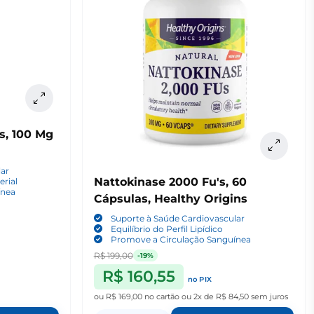
s, 100 Mg
lar
Nattokinase 2000 Fu's, 60
erial
ínea
Cápsulas, Healthy Origins
Suporte à Saúde Cardiovascular
Equilíbrio do Perfil Lipídico
Promove a Circulação Sanguínea
R$ 199,00
-19%
R$ 160,55
no PIX
ou
R$ 169,00
no cartão
ou
2x de R$ 84,50
sem juros