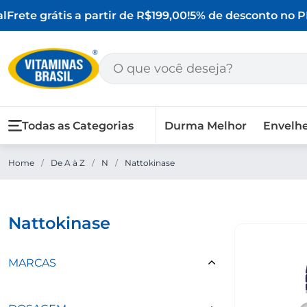
Frete grátis a partir de R$199,00!
5% de desconto no PI
Todas as Categorias
Durma Melhor
Envelh
Home
/
De A à Z
/
N
/
Nattokinase
nattokinase
MARCAS