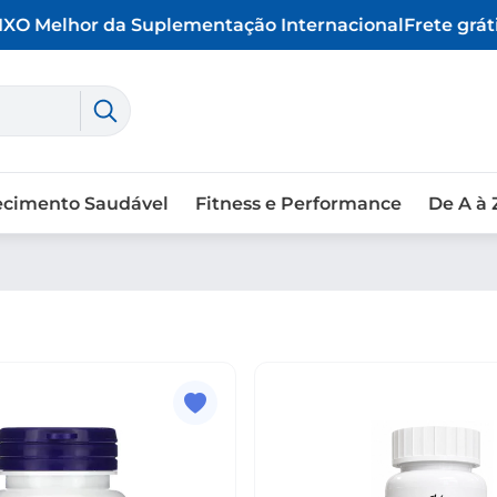
X
O Melhor da Suplementação Internacional
Frete grátis
ecimento Saudável
Fitness e Performance
De A à 