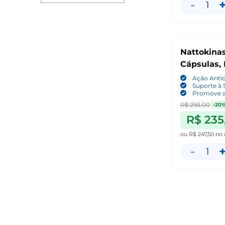
-
1
Nattokina
Cápsulas, 
Ação Anti
Suporte à 
Promove a
R$ 293,00
-20
R$ 235
ou
R$ 247,50
no 
-
1