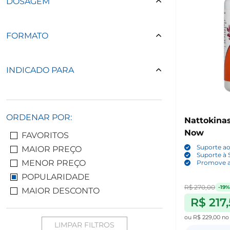
DOSAGEM
FORMATO
INDICADO PARA
ORDENAR POR:
Nattokina
Now
FAVORITOS
Suporte a
MAIOR PREÇO
Suporte à 
MENOR PREÇO
Promove a
POPULARIDADE
R$ 270,00
-19%
MAIOR DESCONTO
R$ 217
ou
R$ 229,00
no
LIMPAR FILTROS