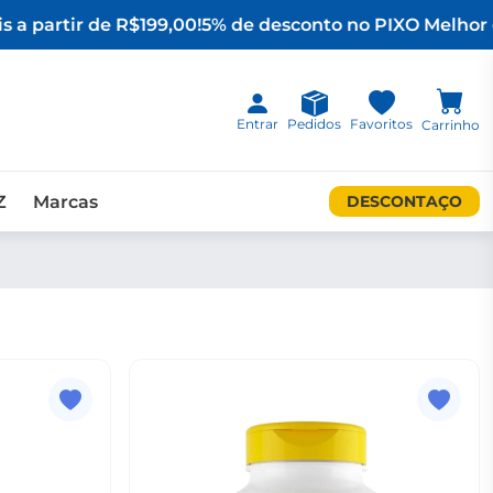
 a partir de R$199,00!
5% de desconto no PIX
O Melhor d
Entrar
Pedidos
Favoritos
Carrinho
Z
Marcas
DESCONTAÇO