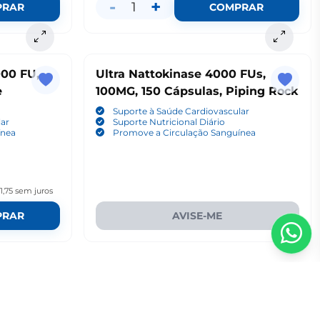
-
+
1
PRAR
COMPRAR
000 FU,
Ultra Nattokinase 4000 FUs,
e
100MG, 150 Cápsulas, Piping Rock
Suporte à Saúde Cardiovascular
lar
Suporte Nutricional Diário
ínea
Promove a Circulação Sanguínea
1,75
sem juros
PRAR
AVISE-ME