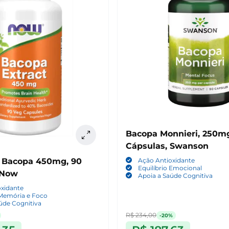
Bacopa Monnieri, 250mg
Cápsulas, Swanson
Ação Antioxidante
e Bacopa 450mg, 90
Equilíbrio Emocional
 Now
Apoia a Saúde Cognitiva
oxidante
 Memória e Foco
úde Cognitiva
R$ 234,00
-20%