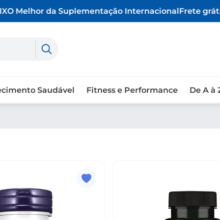
X
O Melhor da Suplementação Internacional
Frete grátis
ecimento Saudável
Fitness e Performance
De A à 