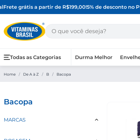
Frete grátis a partir de R$199,00!
5% de desconto no PI
Todas as Categorias
Durma Melhor
Envelh
Home
/
De A à Z
/
B
/
Bacopa
bacopa
MARCAS