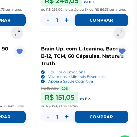
R$ 246,05
no PIX
,75
sem juros
ou
R$ 259,00
no cartão
ou
3x de R$ 86,33
sem juros
-
+
1
PRAR
COMPRAR
0
Brain Up, com L-teanina, Bacopa,
B-12, TCM, 60 Cápsulas, Nature's
Truth
Equilíbrio Emocional
Vitaminas e Minerais Essenciais
Apoia a Saúde Cognitiva
R$ 188,00
-20%
R$ 151,05
no PIX
4,50
sem juros
ou
R$ 159,00
no cartão
-
+
1
PRAR
COMPRAR