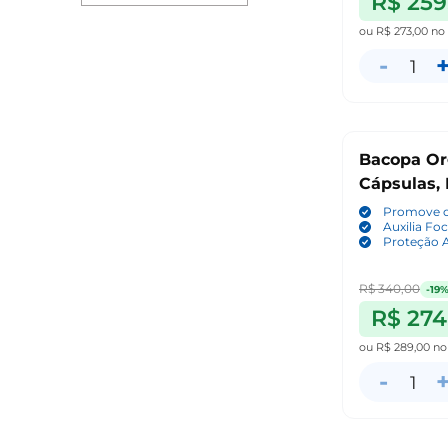
R$ 259
ou
R$ 273,00
no
-
1
Bacopa Or
Cápsulas,
Promove o
Auxilia Fo
Proteção A
R$ 340,00
-19
R$ 274
ou
R$ 289,00
no
-
1