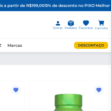
 a partir de R$199,00!
5% de desconto no PIX
O Melhor d
Entrar
Pedidos
Favoritos
Carrinho
Z
Marcas
DESCONTAÇO