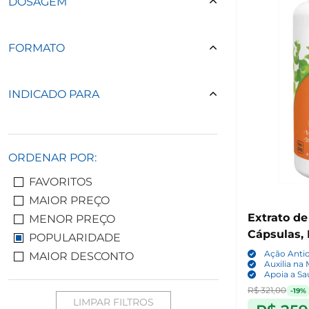
DOSAGEM
FORMATO
INDICADO PARA
ORDENAR POR:
FAVORITOS
MAIOR PREÇO
Extrato d
MENOR PREÇO
Cápsulas,
POPULARIDADE
Ação Anti
MAIOR DESCONTO
Auxilia na
Apoia a Sa
R$ 321,00
-19%
LIMPAR FILTROS