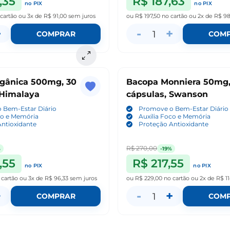
,35
R$ 187,63
no PIX
no PIX
 cartão
ou
3x de R$ 91,00
sem juros
ou
R$ 197,50
no cartão
ou
2x de R$ 98
+
-
+
1
COMPRAR
COM
gânica 500mg, 30
Bacopa Monniera 50mg, 9
 Himalaya
cápsulas, Swanson
 Bem-Estar Diário
Promove o Bem-Estar Diário
co e Memória
Auxilia Foco e Memória
ntioxidante
Proteção Antioxidante
R$ 270,00
%
-19%
,55
R$ 217,55
no PIX
no PIX
 cartão
ou
3x de R$ 96,33
sem juros
ou
R$ 229,00
no cartão
ou
2x de R$ 11
+
-
+
1
COMPRAR
COM