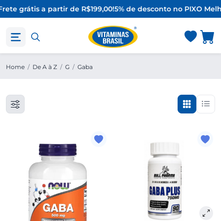
rete grátis a partir de R$199,00!
5% de desconto no PIX
O Melh
Home
/
De A à Z
/
G
/
Gaba