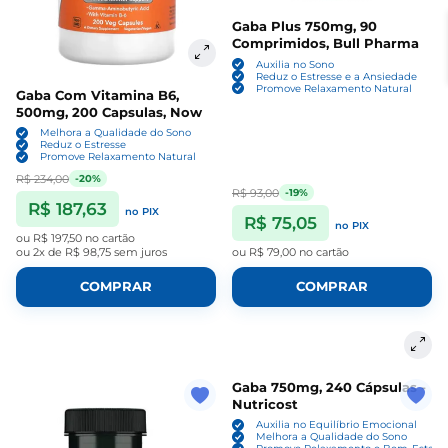
Gaba Plus 750mg, 90
Comprimidos, Bull Pharma
Auxilia no Sono
Reduz o Estresse e a Ansiedade
Promove Relaxamento Natural
Gaba Com Vitamina B6,
500mg, 200 Capsulas, Now
Melhora a Qualidade do Sono
Reduz o Estresse
Promove Relaxamento Natural
R$ 234,00
-20%
R$ 93,00
-19%
R$ 187,63
no PIX
R$ 75,05
no PIX
ou
R$ 197,50
no cartão
ou
2x de R$ 98,75
sem juros
ou
R$ 79,00
no cartão
COMPRAR
COMPRAR
Gaba 750mg, 240 Cápsulas -
Nutricost
Auxilia no Equilíbrio Emocional
Melhora a Qualidade do Sono