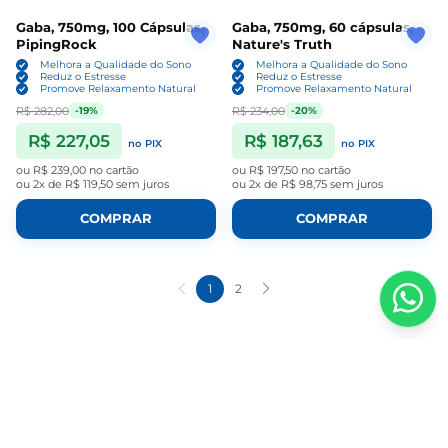
Gaba, 750mg, 100 Cápsulas,
Gaba, 750mg, 60 cápsulas,
PipingRock
Nature's Truth
Melhora a Qualidade do Sono
Melhora a Qualidade do Sono
Reduz o Estresse
Reduz o Estresse
Promove Relaxamento Natural
Promove Relaxamento Natural
R$ 282,00
R$ 234,00
-19%
-20%
R$ 227,05
R$ 187,63
no PIX
no PIX
ou
R$ 239,00
no cartão
ou
R$ 197,50
no cartão
ou
2x de R$ 119,50
sem juros
ou
2x de R$ 98,75
sem juros
COMPRAR
COMPRAR
1
2