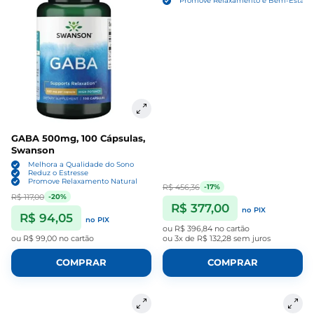
Promove Relaxamento e Bem-Estar
GABA 500mg, 100 Cápsulas,
Swanson
Melhora a Qualidade do Sono
Reduz o Estresse
Promove Relaxamento Natural
R$ 456,36
-17%
R$ 117,00
-20%
R$ 377,00
no PIX
R$ 94,05
no PIX
ou
R$ 396,84
no cartão
ou
R$ 99,00
no cartão
ou
3x de R$ 132,28
sem juros
COMPRAR
COMPRAR