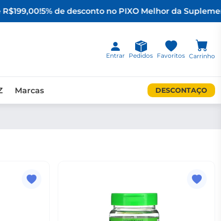
R$199,00!
5% de desconto no PIX
O Melhor da Suplement
Entrar
Pedidos
Favoritos
Carrinho
Z
Marcas
DESCONTAÇO