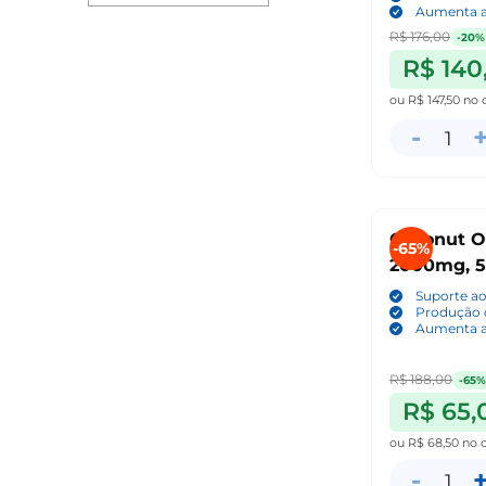
Aumenta a
R$ 176,00
-20%
R$ 140
ou
R$ 147,50
no 
-
1
Coconut Oi
-65%
2000mg, 5
Suporte a
Produção d
Aumenta a
R$ 188,00
-65%
R$ 65,
ou
R$ 68,50
no 
-
1