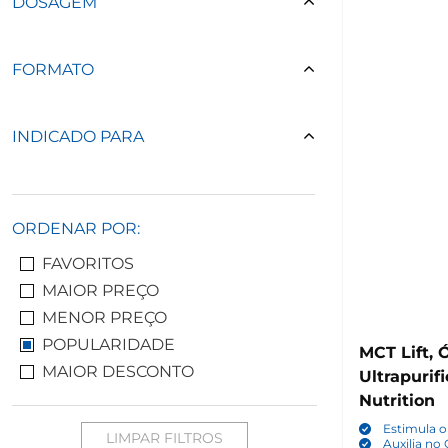
DOSAGEM
FORMATO
INDICADO PARA
ORDENAR POR:
FAVORITOS
MAIOR PREÇO
MENOR PREÇO
POPULARIDADE
MCT Lift, Óleo de Coco
MAIOR DESCONTO
Ultrapurif
Nutrition
Estimula o
LIMPAR FILTROS
Auxilia no