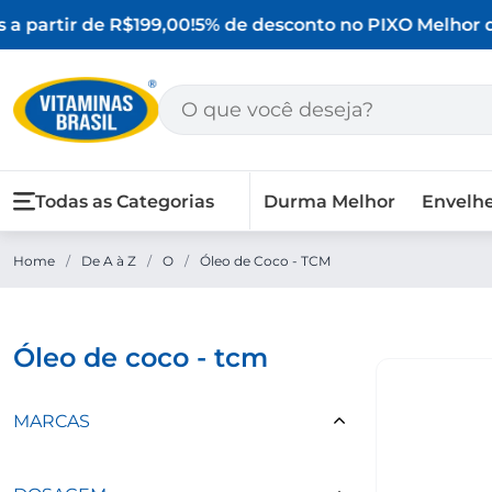
a partir de R$199,00!
5% de desconto no PIX
O Melhor da
Todas as Categorias
Durma Melhor
Envelh
Home
/
De A à Z
/
O
/
Óleo de Coco - TCM
óleo de coco - tcm
MARCAS