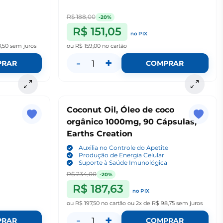
R$ 188,00
-20%
R$ 151,05
no PIX
8,50
sem juros
ou
R$ 159,00
no cartão
-
+
1
PRAR
COMPRAR
r
Coconut Oil, Óleo de coco
orgânico 1000mg, 90 Cápsulas,
Earths Creation
Auxilia no Controle do Apetite
Produção de Energia Celular
Suporte à Saúde Imunológica
R$ 234,00
-20%
R$ 187,63
no PIX
ou
R$ 197,50
no cartão
ou
2x de R$ 98,75
sem juros
-
+
1
PRAR
COMPRAR