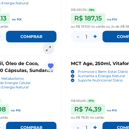
 Energia Natural
R$ 231,76
-19%
,13
R$ 187,15
no PIX
no PIX
cartão
ou
R$ 197,00
no cartão
ou
2x de R$ 9
+
-
+
1
COMPRAR
COM
l, Óleo de Coco,
MCT Age, 250ml, Vitafo
0 Cápsulas, Sundance
Promove o Bem-Estar Diário
Aumenta a Energia Natural
o Metabolismo
Suporte Nutricional Diário
e Energia Celular
 Energia Natural
R$ 90,05
-17%
08
R$ 74,39
no PIX
no PIX
cartão
ou
R$ 78,30
no cartão
+
-
+
1
COMPRAR
COM