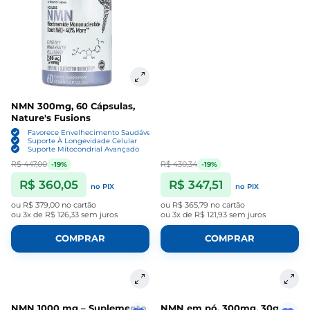
NMN 300mg, 60 Cápsulas,
Nature's Fusions
Favorece Envelhecimento Saudável
Suporte À Longevidade Celular
Suporte Mitocondrial Avançado
R$ 447,00
R$ 430,34
-19%
-19%
R$ 360,05
R$ 347,51
no PIX
no PIX
ou
R$ 379,00
no cartão
ou
R$ 365,79
no cartão
ou
3x de R$ 126,33
sem juros
ou
3x de R$ 121,93
sem juros
COMPRAR
COMPRAR
NMN 1000 mg – Suplemento
NMN em pó, 300mg, 30g,