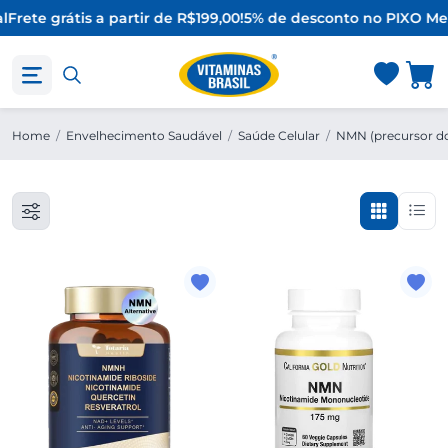
l
Frete grátis a partir de R$199,00!
5% de desconto no PIX
O Mel
Home
/
Envelhecimento Saudável
/
Saúde Celular
/
NMN (precursor d