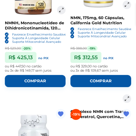
NMN, 175mg, 60 Cápsulas,
California Gold Nutrition
NMNH, Mononucleotídeo de
Dihidronicotinamida, 120
Favorece Envelhecimento Saudável
Cápsulas, Totaria
Suporte À Longevidade Celular
Favorece Envelhecimento Saudável
Suporte Mitocondrial Avançado
Suporte À Longevidade Celular
Suporte Mitocondrial Avançado
R$ 529,00
R$ 388,00
-20%
-19%
R$ 425,13
R$ 312,55
no PIX
no PIX
ou
R$ 447,50
no cartão
ou
R$ 329,00
no cartão
ou
3x de R$ 149,17
sem juros
ou
3x de R$ 109,67
sem juros
COMPRAR
COMPRAR
Complexo NMN com Trans-
-19%
Resveratrol, Quercetina,
Apigenina e Luteolina, 60
Cápsulas, Super Nutrition