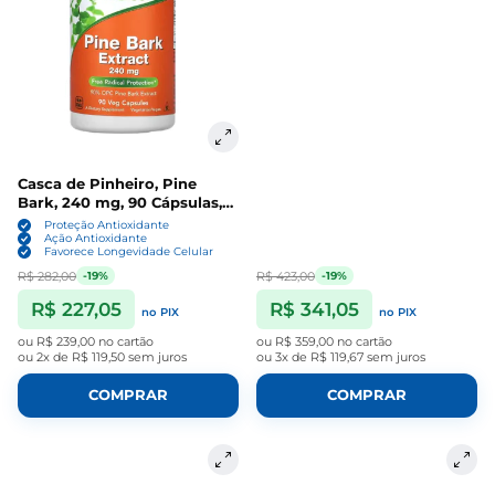
Casca de Pinheiro, Pine
Bark, 240 mg, 90 Cápsulas,
Now
Proteção Antioxidante
Ação Antioxidante
Favorece Longevidade Celular
R$ 282,00
R$ 423,00
-19%
-19%
R$ 227,05
R$ 341,05
no PIX
no PIX
ou
R$ 239,00
no cartão
ou
R$ 359,00
no cartão
ou
2x de R$ 119,50
sem juros
ou
3x de R$ 119,67
sem juros
COMPRAR
COMPRAR