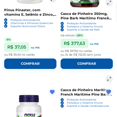
Pinus Pinaster, com
Casca de Pinheiro 350mg,
vitamina E, Selênio e Zinco,
Pine Bark Marítimo Francês,
60 cápsulas
Proteção Antioxidante
180 cápsulas, Zazzee
Vitaminas e Minerais Essenciais
Proteção Antioxidante
Suporte Nutricional Diário
Fortalece o Sistema Imune
Suporte à Saúde da Pele
R$ 470,00
-20%
-5%
R$ 377,63
no PIX
R$ 37,05
no PIX
ou
R$ 397,50
no cartão
ou
R$ 39,00
no cartão
ou
3x de R$ 132,50
sem juros
COMPRAR
COMPRAR
Casca de Pinheiro Marítimo,
French Maritime Pine Bark
400mg, 200 Cápsulas,
Proteção Antioxidante
Nusapure
Fortalece o Sistema Imune
Suporte à Saúde Cardiovascular