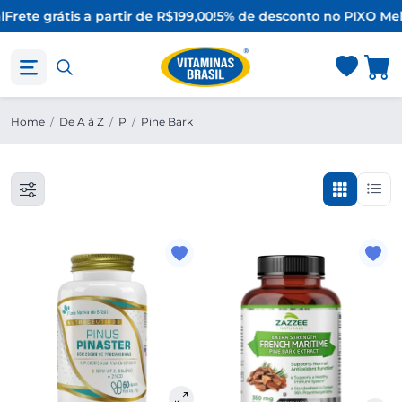
l
Frete grátis a partir de R$199,00!
5% de desconto no PIX
O Mel
Home
/
De A à Z
/
P
/
Pine Bark