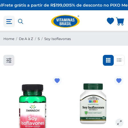
l
Frete grátis a partir de R$199,00!
5% de desconto no PIX
O Mel
Home
/
De A à Z
/
S
/
Soy Isoflavonas