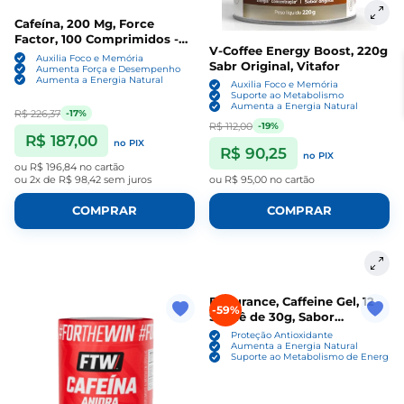
Cafeína, 200 Mg, Force
Factor, 100 Comprimidos -
V-Coffee Energy Boost, 220g
Force Factor
Auxilia Foco e Memória
Sabr Original, Vitafor
Aumenta Força e Desempenho
Aumenta a Energia Natural
Auxilia Foco e Memória
Suporte ao Metabolismo
Aumenta a Energia Natural
R$ 226,37
-17%
R$ 112,00
-19%
R$ 187,00
no PIX
R$ 90,25
no PIX
ou
R$ 196,84
no cartão
ou
2x de R$ 98,42
sem juros
ou
R$ 95,00
no cartão
COMPRAR
COMPRAR
Endurance, Caffeine Gel, 12
-59%
Sachê de 30g, Sabor
Chocolate Belga, Vitafor
Proteção Antioxidante
Aumenta a Energia Natural
Suporte ao Metabolismo de Energia