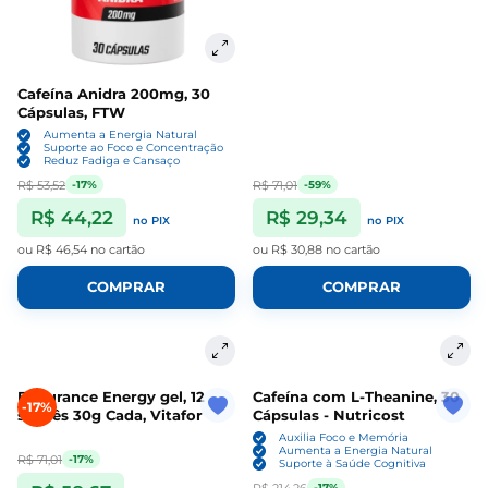
Cafeína Anidra 200mg, 30
Cápsulas, FTW
Aumenta a Energia Natural
Suporte ao Foco e Concentração
Reduz Fadiga e Cansaço
R$ 53,52
R$ 71,01
-17%
-59%
R$ 44,22
R$ 29,34
no PIX
no PIX
ou
R$ 46,54
no cartão
ou
R$ 30,88
no cartão
COMPRAR
COMPRAR
Endurance Energy gel, 12
Cafeína com L-Theanine, 30
-17%
sachês 30g Cada, Vitafor
Cápsulas - Nutricost
Auxilia Foco e Memória
Aumenta a Energia Natural
R$ 71,01
-17%
Suporte à Saúde Cognitiva
R$ 214,26
-17%