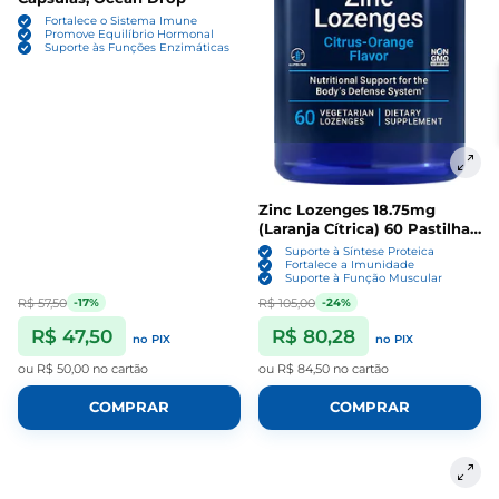
Fortalece o Sistema Imune
Promove Equilíbrio Hormonal
Suporte às Funções Enzimáticas
Zinc Lozenges 18.75mg
(Laranja Cítrica) 60 Pastilhas,
Life Extension
Suporte à Síntese Proteica
Fortalece a Imunidade
Suporte à Função Muscular
R$ 57,50
R$ 105,00
-17%
-24%
R$ 47,50
R$ 80,28
no PIX
no PIX
ou
R$ 50,00
no cartão
ou
R$ 84,50
no cartão
COMPRAR
COMPRAR