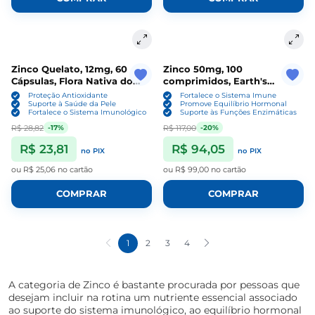
Zinco Quelato, 12mg, 60
Zinco 50mg, 100
Cápsulas, Flora Nativa do
comprimidos, Earth's
Brasil
Creation
Proteção Antioxidante
Fortalece o Sistema Imune
Suporte à Saúde da Pele
Promove Equilíbrio Hormonal
Fortalece o Sistema Imunológico
Suporte às Funções Enzimáticas
R$ 28,82
R$ 117,00
-17%
-20%
R$ 23,81
R$ 94,05
no PIX
no PIX
ou
R$ 25,06
no cartão
ou
R$ 99,00
no cartão
COMPRAR
COMPRAR
1
2
3
4
A categoria de
Zinco
é bastante procurada por pessoas que
desejam incluir na rotina um nutriente essencial associado
ao suporte do sistema imunológico, ao equilíbrio hormonal