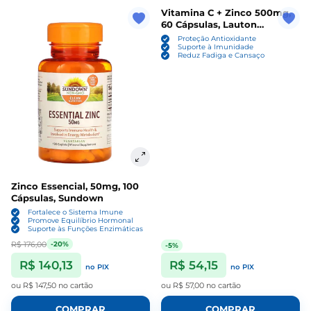
Vitamina C + Zinco 500mg,
60 Cápsulas, Lauton
Nutrition
Proteção Antioxidante
Suporte à Imunidade
Reduz Fadiga e Cansaço
Zinco Essencial, 50mg, 100
Cápsulas, Sundown
Fortalece o Sistema Imune
Promove Equilíbrio Hormonal
Suporte às Funções Enzimáticas
R$ 176,00
-20%
-5%
R$ 140,13
R$ 54,15
no PIX
no PIX
ou
R$ 147,50
no cartão
ou
R$ 57,00
no cartão
COMPRAR
COMPRAR