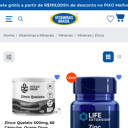
te grátis a partir de R$199,00!
5% de desconto no PIX
O Melhor
Home
/
Vitaminas e Minerais
/
Minerais
/
Minerais | Zinco
-24%
Zinco Quelato 500mg, 60
Cápsulas, Ocean Drop