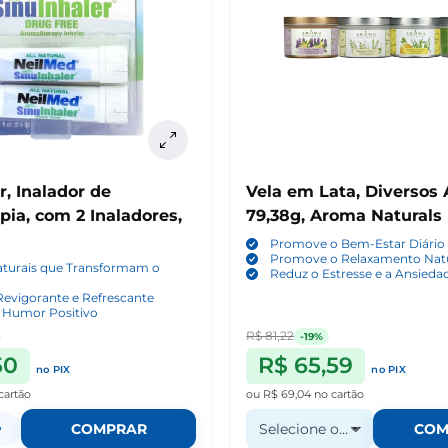
r, Inalador de
Vela em Lata, Diversos
ia, com 2 Inaladores,
79,38g, Aroma Naturals
Promove o Bem-Estar Diário
Promove o Relaxamento Nat
turais que Transformam o
Reduz o Estresse e a Ansieda
evigorante e Refrescante
o Humor Positivo
R$ 81,22
-19%
50
R$ 65,59
no PIX
no PIX
cartão
ou
R$ 69,04
no cartão
+
COMPRAR
Selecione o Aromas
COM