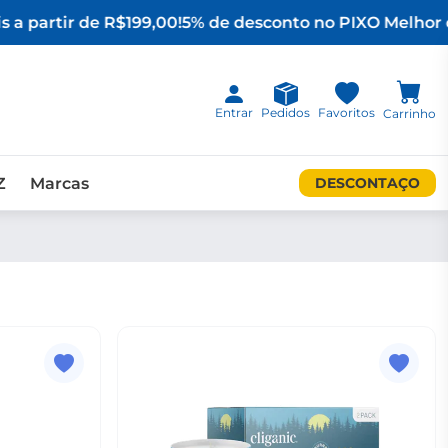
 a partir de R$199,00!
5% de desconto no PIX
O Melhor d
Entrar
Pedidos
Favoritos
Carrinho
Z
Marcas
DESCONTAÇO