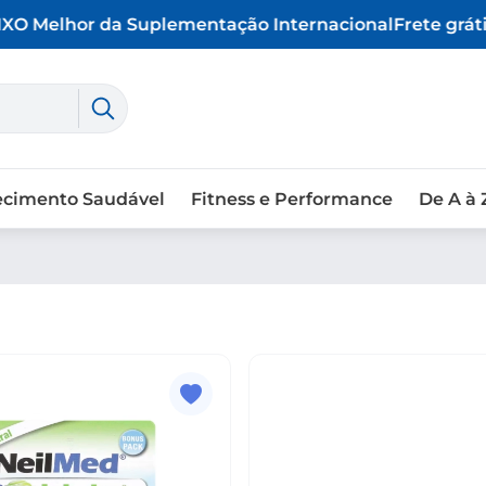
X
O Melhor da Suplementação Internacional
Frete grátis
ecimento Saudável
Fitness e Performance
De A à 