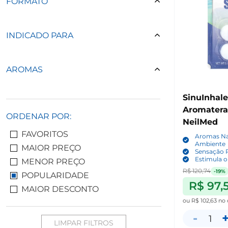
FORMATO
INDICADO PARA
AROMAS
SinuInhale
Aromaterap
ORDENAR POR:
NeilMed
FAVORITOS
Aromas Na
Ambiente
MAIOR PREÇO
Sensação R
Estimula 
MENOR PREÇO
R$ 120,74
-19%
POPULARIDADE
R$ 97,
MAIOR DESCONTO
ou
R$ 102,63
no 
-
1
LIMPAR FILTROS