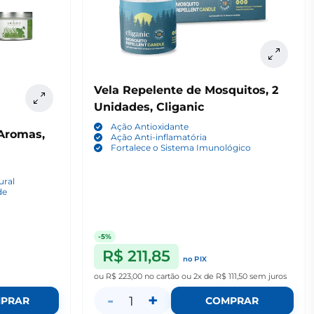
Vela Repelente de Mosquitos, 2
Unidades, Cliganic
Ação Antioxidante
 Aromas,
Ação Anti-inflamatória
Fortalece o Sistema Imunológico
ural
de
-5%
R$ 211,85
no PIX
ou
R$ 223,00
no cartão
ou
2x de R$ 111,50
sem juros
-
+
1
PRAR
COMPRAR