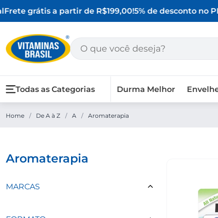
Frete grátis a partir de R$199,00!
5% de desconto no PI
Todas as Categorias
Durma Melhor
Envelh
Home
/
De A à Z
/
A
/
Aromaterapia
aromaterapia
MARCAS