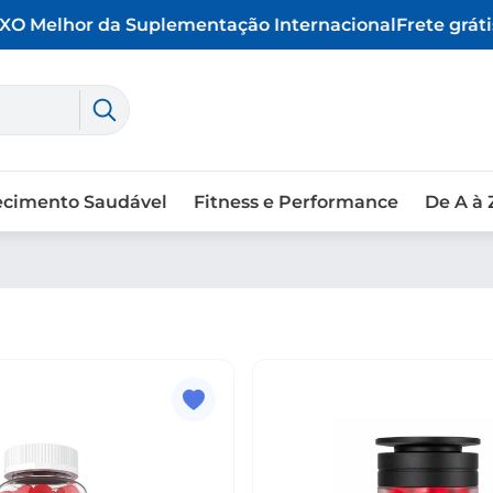
X
O Melhor da Suplementação Internacional
Frete grátis
ecimento Saudável
Fitness e Performance
De A à 