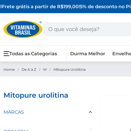
Frete grátis a partir de R$199,00!
5% de desconto no PI
Todas as Categorias
Durma Melhor
Envelh
Home
/
De A à Z
/
M
/
Mitopure Urolitina
mitopure urolitina
MARCAS