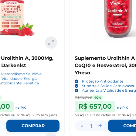
Urolithin A, 3000Mg,
Suplemento Urolithin 
 Darkenlst
CoQ10 e Resveratrol, 2
Yheso
o Metabolismo Saudável
Vitalidade e Energia
Proteção Antioxidante
ntioxidante Hepática
Suporte à Saúde Cardiovascu
Aumenta a Vitalidade e Energ
R$ 727,98
-10%
,00
R$ 657,00
no PIX
no PIX
 cartão
ou
3x de R$ 121,75
sem juros
ou
R$ 691,57
no cartão
ou
3x de R$ 23
+
-
+
1
COMPRAR
COM