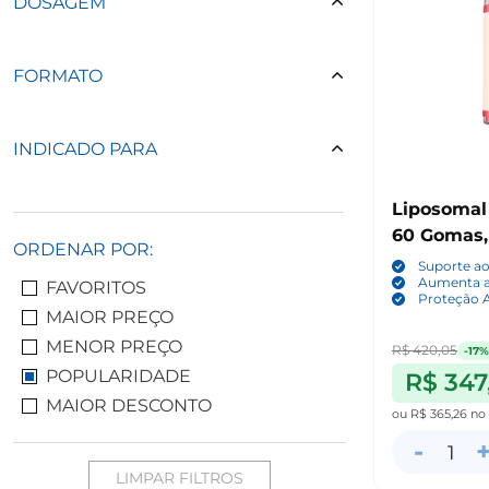
DOSAGEM
FORMATO
INDICADO PARA
Liposomal 
60 Gomas,
ORDENAR POR:
Suporte a
Aumenta a 
FAVORITOS
Proteção A
MAIOR PREÇO
MENOR PREÇO
R$ 420,05
-17%
POPULARIDADE
R$ 347
MAIOR DESCONTO
ou
R$ 365,26
no
-
1
LIMPAR FILTROS