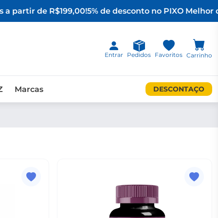
 a partir de R$199,00!
5% de desconto no PIX
O Melhor d
Entrar
Pedidos
Favoritos
Carrinho
Z
Marcas
DESCONTAÇO