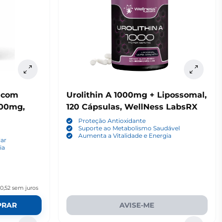
A com
Urolithin A 1000mg + Lipossomal,
000mg,
120 Cápsulas, WellNess LabsRX
Proteção Antioxidante
Suporte ao Metabolismo Saudável
Aumenta a Vitalidade e Energia
lar
ia
0,52
sem juros
PRAR
AVISE-ME