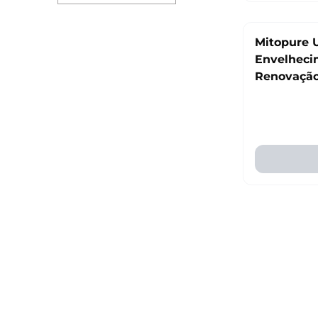
Mitopure U
Envelheci
Renovação 
Time line