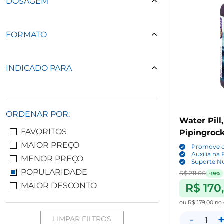
DOSAGEM
FORMATO
INDICADO PARA
ORDENAR POR:
Water Pill
FAVORITOS
Pipingroc
MAIOR PREÇO
Promove o
Auxilia na
MENOR PREÇO
Suporte Nu
POPULARIDADE
R$ 211,00
-19%
MAIOR DESCONTO
R$ 170
ou
R$ 179,00
no 
-
LIMPAR FILTROS
1