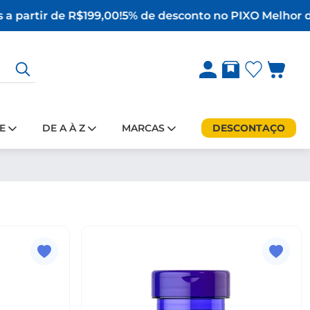
a partir de R$199,00!
5% de desconto no PIX
O Melhor da
E
DE A À Z
MARCAS
DESCONTAÇO