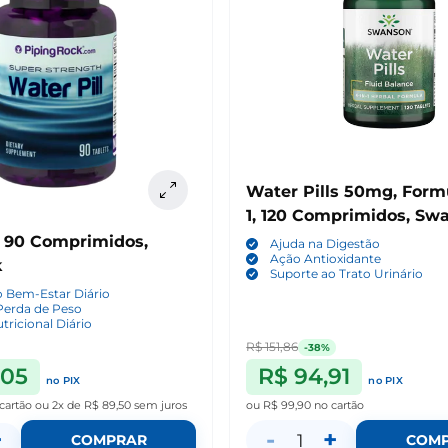
Water Pills 50mg, Form
1, 120 Comprimidos, Sw
, 90 Comprimidos,
Ajuda na Digestão
Ação Antioxidante
k
Suporte ao Trato Urinário
 Bem-Estar Diário
 Perda de Peso
tricional Diário
R$ 151,86
-38%
,05
R$ 94,91
no PIX
no PIX
cartão
ou
2x de R$ 89,50
sem juros
ou
R$ 99,90
no cartão
+
-
+
1
COMPRAR
COM