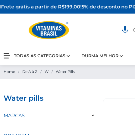
rete grátis a partir de R$199,00!
5% de desconto no PIX
TODAS AS CATEGORIAS
DURMA MELHOR
Home
/
De A à Z
/
W
/
Water Pills
water pills
MARCAS