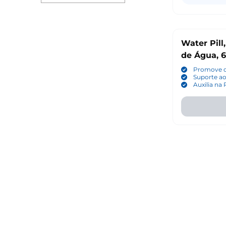
Water Pill
de Água, 
Promove o
Suporte a
Auxilia na