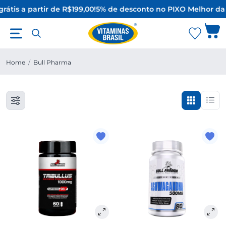
rátis a partir de R$199,00!
5% de desconto no PIX
O Melhor da
Home
/
Bull Pharma