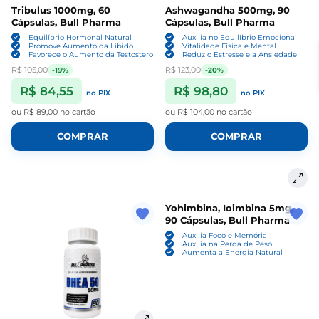
Tribulus 1000mg, 60
Ashwagandha 500mg, 90
Cápsulas, Bull Pharma
Cápsulas, Bull Pharma
Equilíbrio Hormonal Natural
Auxilia no Equilíbrio Emocional
Promove Aumento da Libido
Vitalidade Física e Mental
Favorece o Aumento da Testosterona
Reduz o Estresse e a Ansiedade
R$ 105,00
R$ 123,00
-19%
-20%
R$ 84,55
R$ 98,80
no PIX
no PIX
ou
R$ 89,00
no cartão
ou
R$ 104,00
no cartão
COMPRAR
COMPRAR
Yohimbina, Ioimbina 5mg,
90 Cápsulas, Bull Pharma
Auxilia Foco e Memória
Auxilia na Perda de Peso
Aumenta a Energia Natural