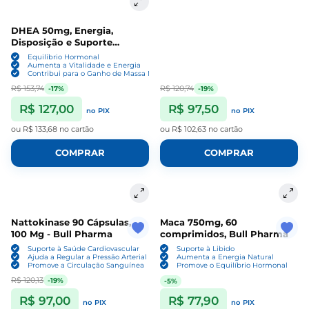
DHEA 50mg, Energia,
Disposição e Suporte
Hormonal, 90 Cápsulas, Bull
Equilíbrio Hormonal
Pharma
Aumenta a Vitalidade e Energia
Contribui para o Ganho de Massa Magra
R$ 153,74
R$ 120,74
-17%
-19%
R$ 127,00
R$ 97,50
no PIX
no PIX
ou
R$ 133,68
no cartão
ou
R$ 102,63
no cartão
COMPRAR
COMPRAR
Nattokinase 90 Cápsulas,
Maca 750mg, 60
100 Mg - Bull Pharma
comprimidos, Bull Pharma
Suporte à Saúde Cardiovascular
Suporte à Libido
Ajuda a Regular a Pressão Arterial
Aumenta a Energia Natural
Promove a Circulação Sanguínea
Promove o Equilíbrio Hormonal
R$ 120,13
-19%
-5%
R$ 97,00
R$ 77,90
no PIX
no PIX