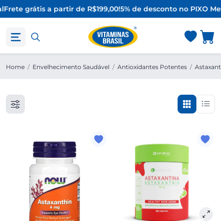
l
Frete grátis a partir de R$199,00!
5% de desconto no PIX
O Mel
Home
/
Envelhecimento Saudável
/
Antioxidantes Potentes
/
Astaxant