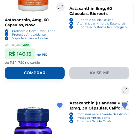
Astaxanthin 6mg, 60
Cápsulas, Bioroots
Astaxanthin, 4mg, 60
Suporte à Saúde Ocular
Vitaminas e Minerais Essenciais
Cápsulas, Now
Suporte ao Sistema Imunológico
Promove o Bem-Estar Diário
Proteção Antioxidante
Suporte à Saúde Ocular
R$ 176,00
-20%
R$ 140,13
no PIX
ou
R$ 147,50
no cartão
COMPRAR
AVISE-ME
Astaxanthin (Islandesa Pura)
12mg, 30 Cápsulas, California
Gold
Contribui para a Saúde das Articulaç
Proteção Antioxidante
Suporte à Saúde Ocular