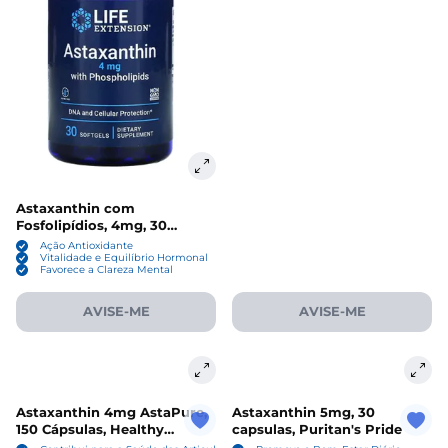
Astaxanthin com
Fosfolipídios, 4mg, 30
Cápsulas, Life Extension
Ação Antioxidante
Vitalidade e Equilíbrio Hormonal
Favorece a Clareza Mental
AVISE-ME
AVISE-ME
Astaxanthin 4mg AstaPure,
Astaxanthin 5mg, 30
150 Cápsulas, Healthy
capsulas, Puritan's Pride
Origins