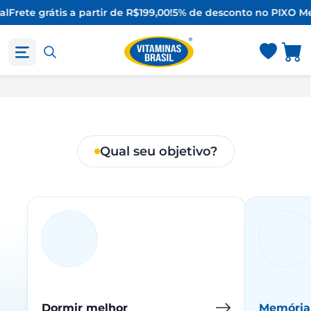
al
Frete grátis a partir de R$199,00!
5% de desconto no PIX
O Me
Qual seu objetivo?
Dormir melhor
Memória