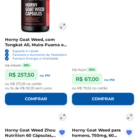
Horny Goat Weed, com
Tongkat Ali, Muira Puama e
Saw Palmetto, 60 Cápsulas,
Suporte à Libido
Havasu Nutrition
Favorece o Aumento da Testosterona
Fornece Energia e Vitalidade
R$ 318,88
-19%
R$ 74,24
-10%
R$ 257,50
no PIX
R$ 67,00
no PIX
ou
R$ 271,05
no cartão
ou
3x de R$ 90,35
sem juros
ou
R$ 70,52
no cartão
COMPRAR
COMPRAR
Horny Goat Weed Zhou
Horny Goat Weed para
Nutrition 60 Cápsulas,
homens, 750mg, 60