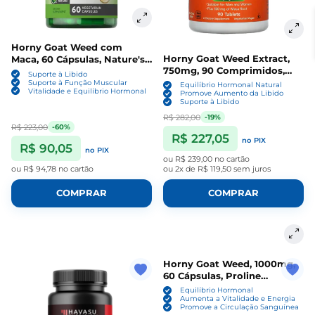
Horny Goat Weed com
Horny Goat Weed Extract,
Maca, 60 Cápsulas, Nature's
750mg, 90 Comprimidos,
Truth
Suporte à Libido
Now
Suporte à Função Muscular
Equilíbrio Hormonal Natural
Vitalidade e Equilíbrio Hormonal
Promove Aumento da Libido
Suporte à Libido
R$ 282,00
-19%
R$ 223,00
-60%
R$ 227,05
no PIX
R$ 90,05
no PIX
ou
R$ 239,00
no cartão
ou
R$ 94,78
no cartão
ou
2x de R$ 119,50
sem juros
COMPRAR
COMPRAR
Horny Goat Weed, 1000mg,
60 Cápsulas, Proline
Vitamins
Equilíbrio Hormonal
Aumenta a Vitalidade e Energia
Promove a Circulação Sanguínea