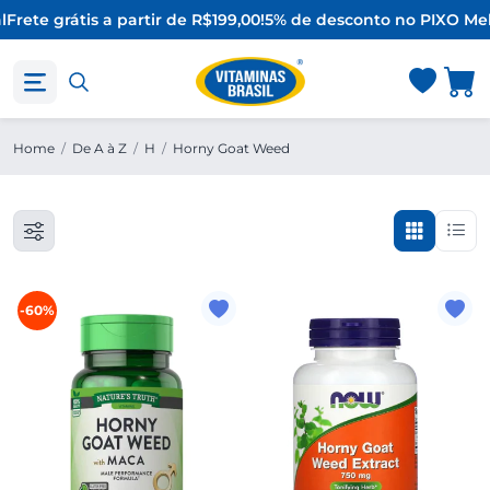
l
Frete grátis a partir de R$199,00!
5% de desconto no PIX
O Mel
Home
/
De A à Z
/
H
/
Horny Goat Weed
-60%