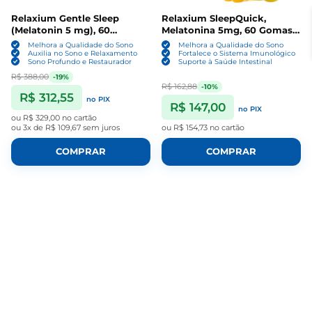
Relaxium Gentle Sleep
Relaxium SleepQuick,
(Melatonin 5 mg), 60
Melatonina 5mg, 60 Gomas,
cápsulas veganas, MD
Sabor Limão, M.D
Melhora a Qualidade do Sono
Melhora a Qualidade do Sono
Formulated
Formulated
Auxilia no Sono e Relaxamento
Fortalece o Sistema Imunológico
Sono Profundo e Restaurador
Suporte à Saúde Intestinal
R$ 388,00
-19%
R$ 162,88
-10%
R$ 312,55
no PIX
R$ 147,00
no PIX
ou
R$ 329,00
no cartão
ou
3x de R$ 109,67
sem juros
ou
R$ 154,73
no cartão
COMPRAR
COMPRAR