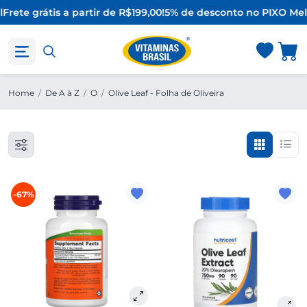
Frete grátis a partir de R$199,00!
5% de desconto no PIX
O Mel
Home
/
De A à Z
/
O
/
Olive Leaf - Folha de Oliveira
-67%