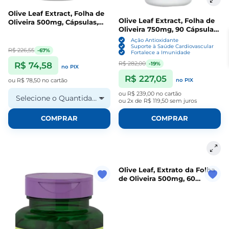
Olive Leaf Extract, Folha de
Olive Leaf Extract, Folha de
Oliveira 500mg, Cápsulas,
Oliveira 750mg, 90 Cápsulas,
Now
Nutricost
Ação Antioxidante
Suporte à Saúde Cardiovascular
R$ 226,55
-67%
Fortalece a Imunidade
R$ 282,00
-19%
R$ 74,58
no PIX
R$ 227,05
ou
R$ 78,50
no cartão
no PIX
ou
R$ 239,00
no cartão
Selecione o Quantidade
ou
2x de R$ 119,50
sem juros
COMPRAR
COMPRAR
Olive Leaf, Extrato da Folha
de Oliveira 500mg, 60
Cápsulas, California Gold
EuroHerbs