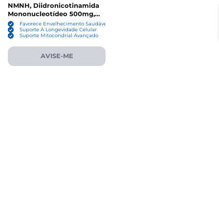
NMNH, Diidronicotinamida
Mononucleotídeo 500mg,
NAD Plus, 60 Cápsulas,
Favorece Envelhecimento Saudável
Beyyoly
Suporte À Longevidade Celular
Suporte Mitocondrial Avançado
AVISE-ME