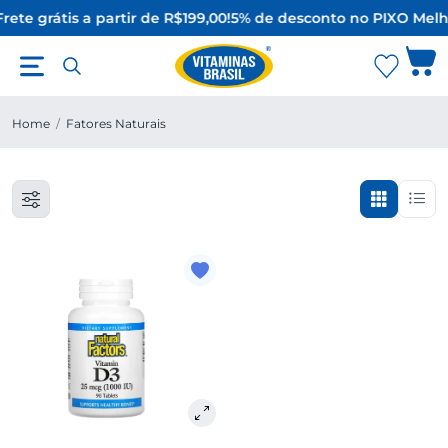
rete grátis a partir de R$199,00!
5% de desconto no PIX
O Melh
Home
/
Fatores Naturais