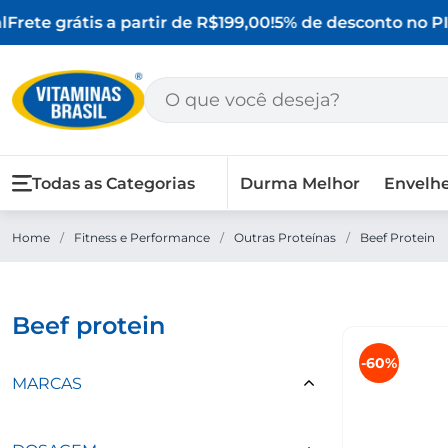
Frete grátis a partir de R$199,00!
5% de desconto no PIX
Todas as Categorias
Durma Melhor
Envelh
Home
/
Fitness e Performance
/
Outras Proteínas
/
Beef Protein
beef protein
-60%
MARCAS