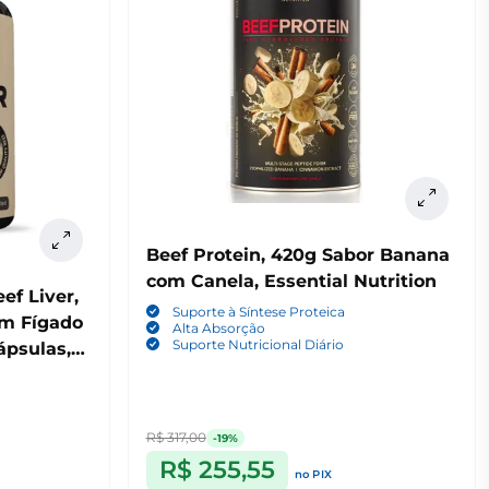
Beef Protein, 420g Sabor Banana
com Canela, Essential Nutrition
ef Liver,
Suporte à Síntese Proteica
om Fígado
Alta Absorção
Suporte Nutricional Diário
ápsulas,
R$ 317,00
-19%
R$ 255,55
no PIX