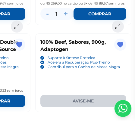
9,67
sem juros
ou
R$ 269,00
no cartão
ou
3x de R$ 89,67
sem juros
-
+
1
PRAR
COMPRAR
 Double
100% Beef, Sabores, 900g,
Source
Adaptogen
reino
Suporte à Síntese Proteica
ções
Acelera a Recuperação Pós-Treino
assa Magra
Contribui para o Ganho de Massa Magra
3,33
sem juros
PRAR
AVISE-ME