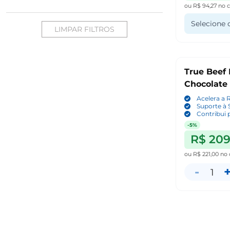
ou
R$ 94,27
no c
Selecione 
LIMPAR FILTROS
True Beef 
Chocolate
Acelera a 
Suporte à 
Contribui 
-5%
R$ 209
ou
R$ 221,00
no 
-
1