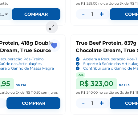
artão
ou
R$ 359,00
no cartão
ou
3x de R$ 11
-
+
1
o Sabor
COMPRAR
COM
Protein, 418g Double
True Beef Protein, 837g
 Dream, True Source
Chocolate Dream, True 
Recuperação Pós-Treino
Acelera a Recuperação Pós-T
Saúde das Articulações
Suporte à Saúde das Articula
para o Ganho de Massa Magra
Contribui para o Ganho de M
-5%
,95
R$ 323,00
no PIX
no PIX
cartão
ou
2x de R$ 110,50
sem juros
ou
R$ 340,00
no cartão
ou
3x de R$ 11
+
-
+
1
COMPRAR
COM