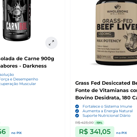
solada de Carne 900g
Sabores - Darkness
ssolução
Força e Desempenho
Grass Fed Desiccated Be
cuperação Muscular
Fonte de Vitamianas c
Bovino Desidrata, 180 C
Wholesome Wellness
Fortalece o Sistema Imune
Aumenta a Energia Natural
Suporte Nutricional Diário
R$ 423,00
-19%
56
R$ 341,05
no PIX
no PIX