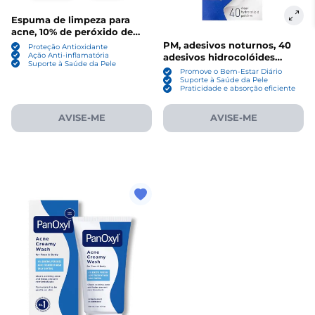
Espuma de limpeza para
acne, 10% de peróxido de
Benzoíla, 170g, PanOxyl
PM, adesivos noturnos, 40
Proteção Antioxidante
adesivos hidrocolóides
Ação Anti-inflamatória
Suporte à Saúde da Pele
transparentes, PanOxyl
Promove o Bem-Estar Diário
Suporte à Saúde da Pele
Praticidade e absorção eficiente
AVISE-ME
AVISE-ME