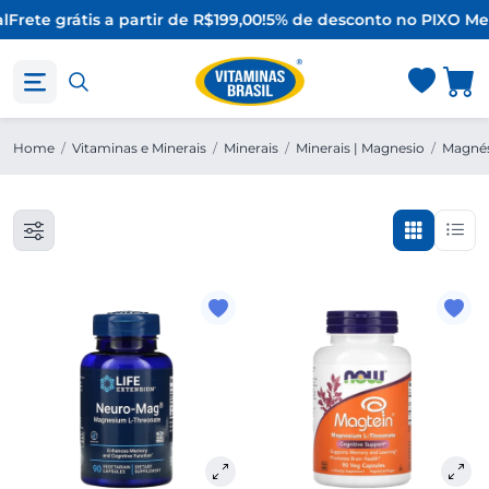
l
Frete grátis a partir de R$199,00!
5% de desconto no PIX
O Mel
Home
/
Vitaminas e Minerais
/
Minerais
/
Minerais | Magnesio
/
Magnés