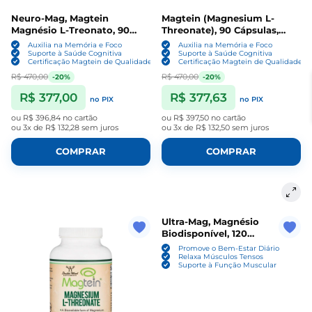
Neuro-Mag, Magtein
Magtein (Magnesium L-
Magnésio L-Treonato, 90
Threonate), 90 Cápsulas,
Cápsulas, Life Extension
Now
Auxilia na Memória e Foco
Auxilia na Memória e Foco
Suporte à Saúde Cognitiva
Suporte à Saúde Cognitiva
Certificação Magtein de Qualidade e Pureza
Certificação Magtein de Qualidade e
R$ 470,00
R$ 470,00
-20%
-20%
R$ 377,00
R$ 377,63
no PIX
no PIX
ou
R$ 396,84
no cartão
ou
R$ 397,50
no cartão
ou
3x de R$ 132,28
sem juros
ou
3x de R$ 132,50
sem juros
COMPRAR
COMPRAR
Ultra-Mag, Magnésio
Biodisponível, 120
Comprimidos, Source
Promove o Bem-Estar Diário
Naturals
Relaxa Músculos Tensos
Suporte à Função Muscular