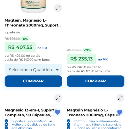
Magtein, Magnésio L-
Threonate 2000mg, Suporte
para Sono e Cognição,
a partir de
Cápsulas, Double Wood
R$ 505,00
-19%
R$ 407,55
no PIX
R$ 296,00
-21%
ou
R$ 429,00
no cartão
R$ 235,13
ou
3x de R$ 143,00
sem juros
no PIX
ou
R$ 247,50
no cartão
Selecione o Quantidade
ou
3x de R$ 82,50
sem juros
COMPRAR
COMPRAR
Magnésio 13-em-1, Suporte
Magtein Magnésio L-
Completo, 90 Cápsulas,
Treonato 2000mg, Cápsulas,
MagPlus+
Sports Research
Suporte à Função Muscular
Contribui para o Relaxamento
Melhora a Qualidade do Sono
Vitaminas e Minerais Essenciais
Alta Absorção
Suporte ao Foco e Concentração