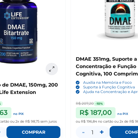
DMAE 351mg, Suporte a
Concentração e Função
Cognitiva, 100 Comprim
Source Naturals
Auxilia na Memória e Foco
to de DMAE, 150mg, 200
Suporte à Função Cognitiva
Life Extension
Ajuda na Concentração e Ap
R$ 207,20
%
-10%
,63
R$ 187,00
no PIX
no PIX
cartão
ou
2x de R$ 98,75
sem juros
ou
R$ 196,84
no cartão
ou
2x de R$ 9
+
-
+
1
COMPRAR
COM