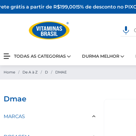
te grátis a partir de R$199,00!
5% de desconto no PIX
O 
TODAS AS CATEGORIAS
DURMA MELHOR
Home
/
De A à Z
/
D
/
DMAE
dmae
MARCAS