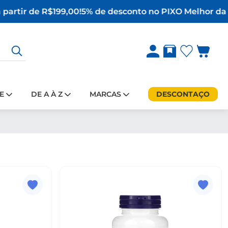
partir de R$199,00!
5% de desconto no PIX
O Melhor da 
E
DE A À Z
MARCAS
DESCONTAÇO