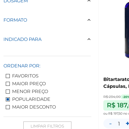
DOSAGEM
FORMATO
INDICADO PARA
ORDENAR POR:
FAVORITOS
Bitartara
MAIOR PREÇO
Cápsulas, 
MENOR PREÇO
R$ 234,00
-20
POPULARIDADE
R$ 187
MAIOR DESCONTO
ou
R$ 197,50
no 
-
1
LIMPAR FILTROS