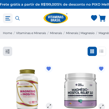
Frete grátis a partir de R$199,00!
5% de desconto no PIX
O Melh
Home
/
Vitaminas e Minerais
/
Minerais
/
Minerais | Magnesio
/
Magnés