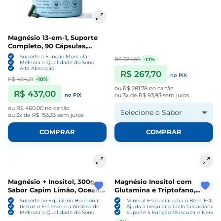
Magnésio 13-em-1, Suporte
Completo, 90 Cápsulas,
MagPlus+
Suporte à Função Muscular
R$ 324,06
-17%
Melhora a Qualidade do Sono
Alta Absorção
R$ 267,70
no PIX
R$ 484,21
-10%
ou
R$ 281,78
no cartão
R$ 437,00
no PIX
ou
3x de R$ 93,93
sem juros
ou
R$ 460,00
no cartão
Selecione o Sabor
ou
3x de R$ 153,33
sem juros
COMPRAR
COMPRAR
Magnésio + Inositol, 300g,
Magnésio Inositol com
Sabor Capim Limão, Ocean
Glutamina e Triptofano,
Drop
330g, Sabor Maracujá,
Suporte ao Equilíbrio Hormonal
Mineral Essencial para o Bem-Estar
Lauton Nutrition
Reduz o Estresse e a Ansiedade
Ajuda a Regular o Ciclo Circadiano
Melhora a Qualidade do Sono
Suporte à Função Muscular e Nervos