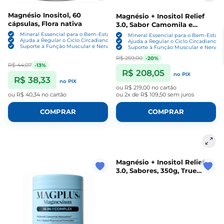
Magnésio Inositol, 60
Magnésio + Inositol Relief
cápsulas, Flora nativa
3.0, Sabor Camomila e
Lavanda, 350g, True Source
Mineral Essencial para o Bem-Estar
Mineral Essencial para o Bem-Estar
Ajuda a Regular o Ciclo Circadiano
Ajuda a Regular o Ciclo Circadiano
Suporte à Função Muscular e Nervosa
Suporte à Função Muscular e Nervos
R$ 259,00
-20%
R$ 44,07
-13%
R$ 208,05
no PIX
R$ 38,33
no PIX
ou
R$ 219,00
no cartão
ou
R$ 40,34
no cartão
ou
2x de R$ 109,50
sem juros
COMPRAR
COMPRAR
Magnésio + Inositol Relief
3.0, Sabores, 350g, True
Source