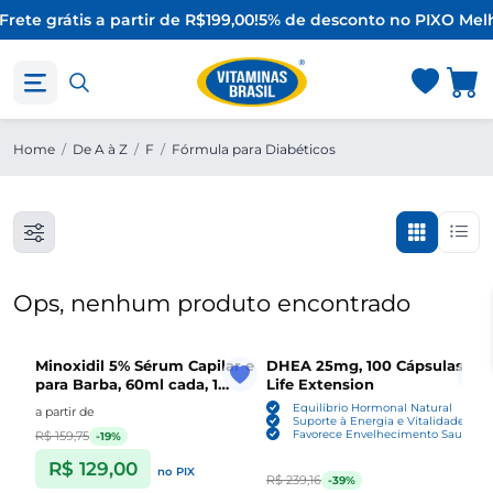
Frete grátis a partir de R$199,00!
5% de desconto no PIX
O Melh
Home
/
De A à Z
/
F
/
Fórmula para Diabéticos
Ops, nenhum produto encontrado
Minoxidil 5% Sérum Capilar e
DHEA 25mg, 100 Cápsulas ,
para Barba, 60ml cada, 1
Life Extension
Unidade ou Kit com 3,
Equilíbrio Hormonal Natural
a partir de
Sefralls
Suporte à Energia e Vitalidade
Favorece Envelhecimento Saudável
R$ 159,75
-19%
R$ 129,00
no PIX
R$ 239,16
-39%