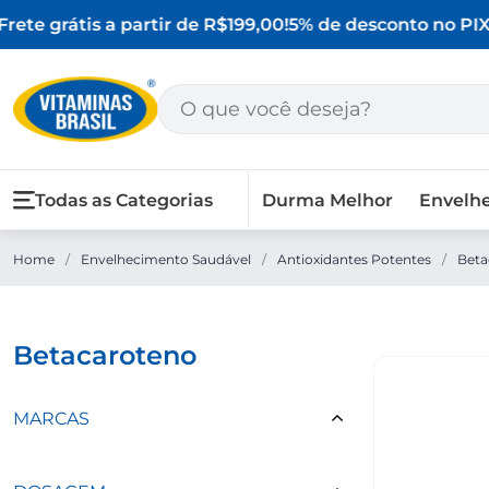
rete grátis a partir de R$199,00!
5% de desconto no PIX
O
Todas as Categorias
Durma Melhor
Envelh
Home
/
Envelhecimento Saudável
/
Antioxidantes Potentes
/
Beta
betacaroteno
MARCAS