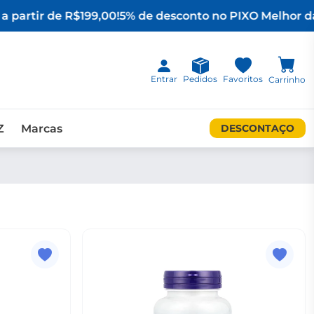
a partir de R$199,00!
5% de desconto no PIX
O Melhor da
Entrar
Pedidos
Favoritos
Carrinho
Z
Marcas
DESCONTAÇO