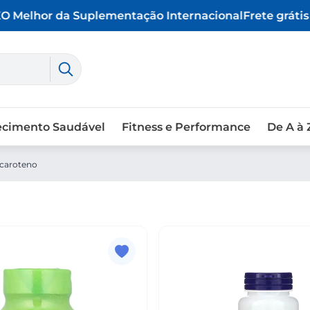
 Melhor da Suplementação Internacional
Frete grátis 
ecimento Saudável
Fitness e Performance
De A à 
caroteno