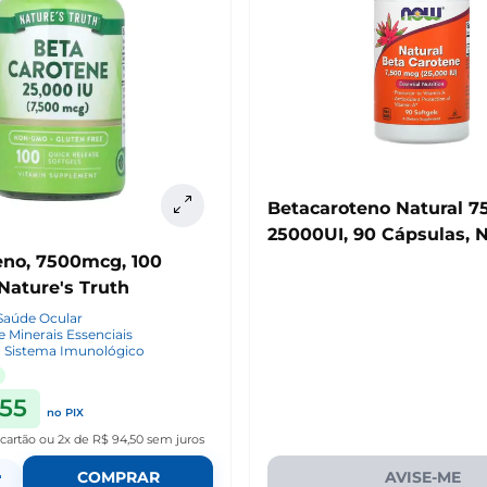
Betacaroteno Natural 
25000UI, 90 Cápsulas, 
eno, 7500mcg, 100
Nature's Truth
Saúde Ocular
e Minerais Essenciais
o Sistema Imunológico
,55
no PIX
 cartão
ou
2x de R$ 94,50
sem juros
+
COMPRAR
AVISE-ME