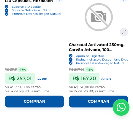
120 Cápsulas, Horbaach
Suporte à Digestão
Suporte Nutricional Diário
Promove Desintoxicação Natural
Charcoal Activated 250mg,
Carvão Ativado, 100
VegCaps, KAL
Ajuda na Digestão
Reduz Inchaço e Desconforto Digesti
Promove Desintoxicação Natural
R$ 311,11
R$ 207,00
-17%
-19%
R$ 257,01
R$ 167,20
no PIX
no PIX
ou
R$ 270,53
no cartão
ou
R$ 176,00
no cartão
ou
3x de R$ 90,18
sem juros
ou
2x de R$ 88,00
sem juros
COMPRAR
COMPRAR