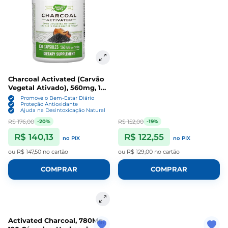
Charcoal Activated (Carvão
Vegetal Ativado), 560mg, 100
Cápsulas, Nature's Way
Promove o Bem-Estar Diário
Proteção Antioxidante
Ajuda na Desintoxicação Natural
R$ 176,00
R$ 152,00
-20%
-19%
R$ 140,13
R$ 122,55
no PIX
no PIX
ou
R$ 147,50
no cartão
ou
R$ 129,00
no cartão
COMPRAR
COMPRAR
Activated Charcoal, 780Mg,