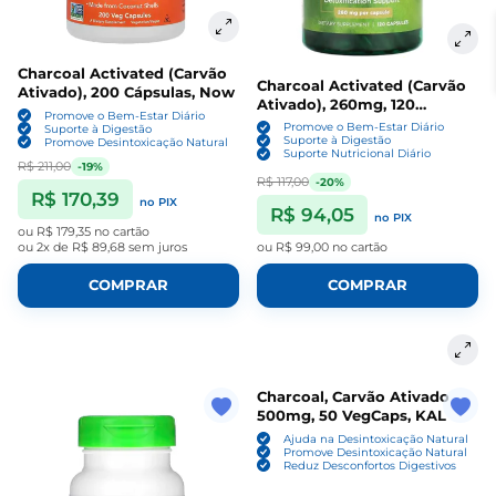
Charcoal Activated (Carvão
Charcoal Activated (Carvão
Ativado), 200 Cápsulas, Now
Ativado), 260mg, 120
Promove o Bem-Estar Diário
Cápsulas, Swanson
Promove o Bem-Estar Diário
Suporte à Digestão
Suporte à Digestão
Promove Desintoxicação Natural
Suporte Nutricional Diário
R$ 211,00
-19%
R$ 117,00
-20%
R$ 170,39
no PIX
R$ 94,05
no PIX
ou
R$ 179,35
no cartão
ou
2x de R$ 89,68
sem juros
ou
R$ 99,00
no cartão
COMPRAR
COMPRAR
Charcoal, Carvão Ativado
500mg, 50 VegCaps, KAL
Ajuda na Desintoxicação Natural
Promove Desintoxicação Natural
Reduz Desconfortos Digestivos