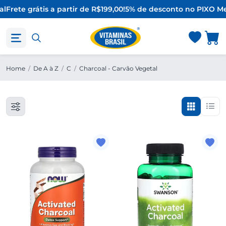
l
Frete grátis a partir de R$199,00!
5% de desconto no PIX
O Me
Home
/
De A à Z
/
C
/
Charcoal - Carvão Vegetal