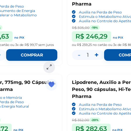
Pharma
 Perda de Peso
umento de Energia
Auxilia na Perda de Peso
elerar o Metabolismo
Estimula o Metabolismo Ativ
Auxilia no Controle do Apetit
R$ 305,00
%
-19%
,63
R$ 246,29
no PIX
no PIX
cartão
ou
3x de R$ 99,17
sem juros
ou
R$ 259,25
no cartão
ou
3x de R$ 8
+
-
+
1
COMPRAR
COM
r, 775mg, 90 Cápsulas,
Lipodrene, Auxilio a Pe
harma
Peso, 90 cápsulas, Hi-T
Pharma
co e Memória
 Perda de Peso
Auxilia na Perda de Peso
 Energia Natural
Estimula o Metabolismo Ativ
Auxilia no Controle do Apetit
R$ 352,00
-20%
,72
R$ 282,63
no PIX
no PIX