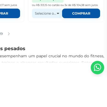
,17
sem juros
ou
R$ 313,15
no cartão
ou
3x de R$ 104,38
sem juros
PRAR
Selecione o Sabor
COMPRAR
19
s pesados
desempenham um papel crucial no mundo do fitness,
treinos e alcançar resultados superiores. Entre esses
 e a beta-alanina.
tar a energia, foco e resistência durante o exercício.
ingredientes vasodilatadores para melhorar o fluxo
juda a regenerar o ATP, a principal fonte de energia
e alta intensidade.