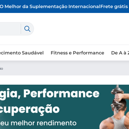
Melhor da Suplementação Internacional
Frete grátis a
ecimento Saudável
Fitness e Performance
De A à 
ão