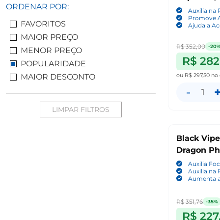
ORDENAR POR:
Auxilia na
Promove A
FAVORITOS
Ajuda a Ac
MAIOR PREÇO
R$ 352,00
-20
MENOR PREÇO
R$ 282
POPULARIDADE
ou
R$ 297,50
no 
MAIOR DESCONTO
-
1
LIMPAR FILTROS
Black Vipe
Dragon P
Auxilia Fo
Auxilia na
Aumenta a
R$ 351,76
-35%
R$ 227