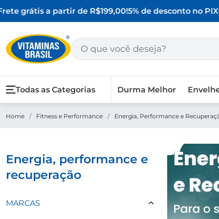
ete grátis a partir de R$199,00!
5% de desconto no PIX
O 
Todas as Categorias
Durma Melhor
Envelh
Home
/
Fitness e Performance
/
Energia, Performance e Recuperaç
energia, performance e
recuperação
MARCAS