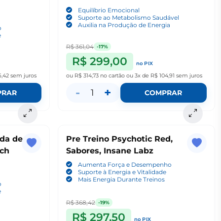
Equilíbrio Emocional
Suporte ao Metabolismo Saudável
Auxilia na Produção de Energia
o
e
R$ 361,04
-17%
R$ 299,00
no PIX
6,42
sem juros
ou
R$ 314,73
no cartão
ou
3x de R$ 104,91
sem juros
-
+
1
PRAR
COMPRAR
rda de
Pre Treino Psychotic Red,
ech
Sabores, Insane Labz
Aumenta Força e Desempenho
Suporte à Energia e Vitalidade
Mais Energia Durante Treinos
o
e
R$ 368,42
-19%
R$ 297,50
no PIX