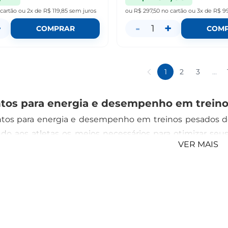
 cartão
ou
2x de R$ 119,85
sem juros
ou
R$ 297,50
no cartão
ou
3x de R$ 99
+
-
+
1
COMPRAR
COM
1
2
3
...
tos para energia e desempenho em treino
tos para energia e desempenho em treinos pesados 
do aos atletas os meios necessários para otimizar seus 
VER MAIS
destacam-se o pré-treino, a creatina, a cafeína, a taurina
 é uma combinação de ingredientes projetados para aumen
contém estimulantes como a cafeína, aminoácidos, e 
scular.
 um dos suplementos mais pesquisados e eficazes. Ela a
mitindo um desempenho mais consistente em exercícios d