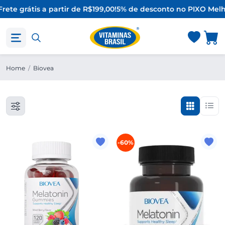
rete grátis a partir de R$199,00!
5% de desconto no PIX
O Melh
Home
/
Biovea
-60%