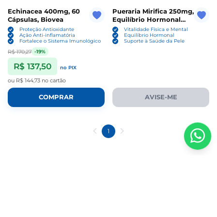
Echinacea 400mg, 60
Pueraria Mirifica 250mg,
Cápsulas, Biovea
Equilíbrio Hormonal
Feminino, 100 Cápsulas,
Proteção Antioxidante
Vitalidade Física e Mental
Biovea
Ação Anti-inflamatória
Equilíbrio Hormonal
Fortalece o Sistema Imunológico
Suporte à Saúde da Pele
R$ 170,27
-19%
R$ 137,50
no PIX
ou
R$ 144,73
no cartão
COMPRAR
AVISE-ME
1