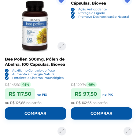
Cápsulas, Biovea
Ação Antioxidante
Protege o Fígado
Promove Desintoxicação Natural
Bee Pollen 500mg, Pólen de
Abelha, 100 Cápsulas, Biovea
Auxilia no Controle de Peso
Aumenta a Energia Natural
Fortalece o Sistema Imunológico
R$ 145,50
R$ 120,74
-19%
-19%
R$ 117,50
R$ 97,50
no PIX
no PIX
ou
R$ 123,68
no cartão
ou
R$ 102,63
no cartão
COMPRAR
COMPRAR