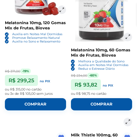
Melatonina 10mg, 120 Gomas
Mix de Frutas, Biovea
Auxilia em Noites Mal Dormidas
Promove Relaxamento Natural
Auxilia no Sono e Relaxamento
Melatonina 10mg, 60 Gomas
Mix de Frutas, Biovea
Melhora a Qualidade do Sono
Auxilia em Noites Mal Dormidas
Reduz o Estresse Diário
R$ 371,00
-19%
R$ 234,00
-60%
R$ 299,25
no PIX
R$ 93,82
no PIX
ou
R$ 315,00
no cartão
ou
3x de R$ 105,00
sem juros
ou
R$ 98,75
no cartão
COMPRAR
COMPRAR
Milk Thistle 100mg, 60