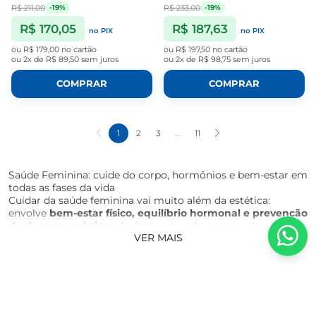
R$ 211,00
R$ 233,00
-19%
-19%
R$ 170,05
R$ 187,63
no PIX
no PIX
ou
R$ 179,00
no cartão
ou
R$ 197,50
no cartão
ou
2x de R$ 89,50
sem juros
ou
2x de R$ 98,75
sem juros
COMPRAR
COMPRAR
1
2
3
...
11
Saúde Feminina: cuide do corpo, hormônios e bem-estar em
todas as fases da vida
Cuidar da saúde feminina vai muito além da estética:
envolve
bem-estar físico, equilíbrio hormonal e prevenção
de doenças crônicas
. Ao longo da vida, o corpo da mulher
VER MAIS
passa por mudanças significativas — menstruação,
gestação, maternidade, menopausa — que exigem atenção
especial à nutrição, suplementação e hábitos saudáveis.
Na
Vitaminas Brasil
, você encontra uma linha completa de
suplementos e produtos voltados exclusivamente para as
necessidades femininas, desde
multivitamínicos, suporte à
menopausa, equilíbrio hormonal, TPM, libido, até saúde