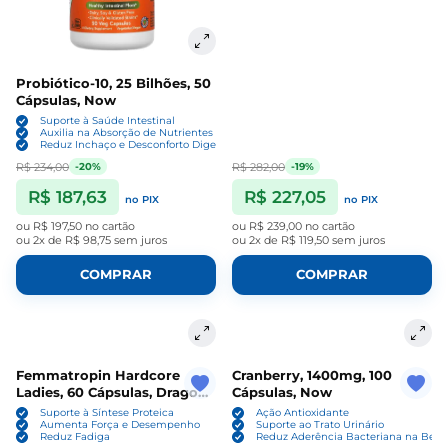
Probiótico-10, 25 Bilhões, 50
Cápsulas, Now
Suporte à Saúde Intestinal
Auxilia na Absorção de Nutrientes
Reduz Inchaço e Desconforto Digestivo
R$ 234,00
R$ 282,00
-20%
-19%
R$ 187,63
R$ 227,05
no PIX
no PIX
ou
R$ 197,50
no cartão
ou
R$ 239,00
no cartão
ou
2x de R$ 98,75
sem juros
ou
2x de R$ 119,50
sem juros
COMPRAR
COMPRAR
Femmatropin Hardcore
Cranberry, 1400mg, 100
Ladies, 60 Cápsulas, Dragon
Cápsulas, Now
Elite
Suporte à Síntese Proteica
Ação Antioxidante
Aumenta Força e Desempenho
Suporte ao Trato Urinário
Reduz Fadiga
Reduz Aderência Bacteriana na Bexi