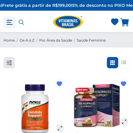
l
Frete grátis a partir de R$199,00!
5% de desconto no PIX
O Mel
Home
/
De A à Z
/
Por Área da Saúde
/
Saúde Feminina