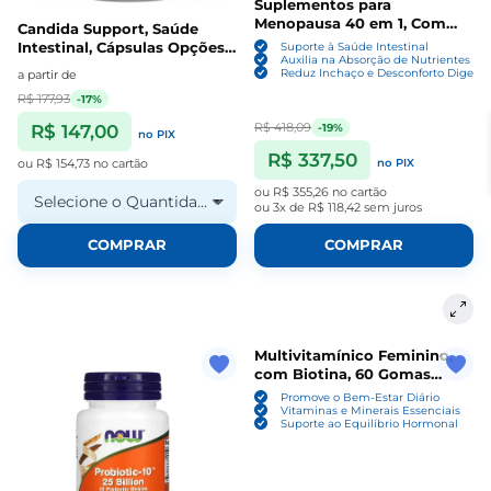
Suplementos para
Menopausa 40 em 1, Com
Candida Support, Saúde
probióticos, DIM, Vitex,
Intestinal, Cápsulas Opções,
Suporte à Saúde Intestinal
Dong Quai, Trevo vermelho
Auxilia na Absorção de Nutrientes
Now
Reduz Inchaço e Desconforto Digesti
a partir de
e Vitaminas, 120 Cápsulas, To
R$ 177,93
-17%
R$ 418,09
-19%
R$ 147,00
no PIX
R$ 337,50
ou
R$ 154,73
no cartão
no PIX
ou
R$ 355,26
no cartão
Selecione o Quantidade
ou
3x de R$ 118,42
sem juros
COMPRAR
COMPRAR
Multivitamínico Feminino,
com Biotina, 60 Gomas
Sabor Mixed Berry, GNC
Promove o Bem-Estar Diário
Vitaminas e Minerais Essenciais
Suporte ao Equilíbrio Hormonal