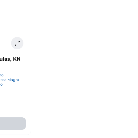
ulas, KN
ho
assa Magra
no