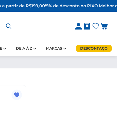
 a partir de R$199,00!
5% de desconto no PIX
O Melhor d
E
DE A À Z
MARCAS
DESCONTAÇO