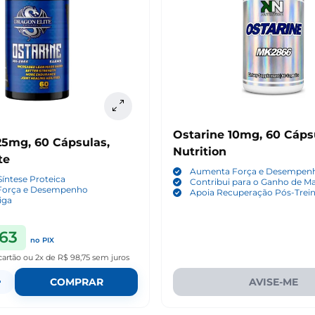
Ostarine 10mg, 60 Cáps
25mg, 60 Cápsulas,
Nutrition
te
Aumenta Força e Desempen
Síntese Proteica
Contribui para o Ganho de M
Força e Desempenho
Apoia Recuperação Pós-Trei
iga
,63
no PIX
cartão
ou
2x de R$ 98,75
sem juros
+
COMPRAR
AVISE-ME