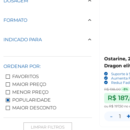
DOSAGEM
FORMATO
INDICADO PARA
Ostarine, 
Dragon eli
ORDENAR POR:
Suporte à 
FAVORITOS
Aumenta 
Reduz Fad
MAIOR PREÇO
R$ 198,00
-5%
MENOR PREÇO
R$ 187
POPULARIDADE
ou
R$ 197,50
no 
MAIOR DESCONTO
-
1
LIMPAR FILTROS