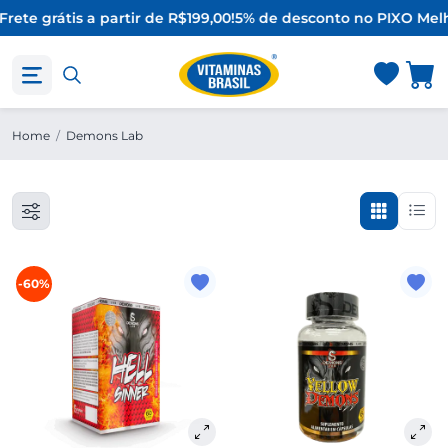
Frete grátis a partir de R$199,00!
5% de desconto no PIX
O Melh
Home
/
Demons Lab
-60%