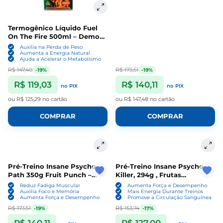
Termogênico Líquido Fuel
On The Fire 500ml – Demons
Lab
Auxilia na Perda de Peso
Aumenta a Energia Natural
Ajuda a Acelerar o Metabolismo
R$ 147,40
R$ 173,51
-19%
-19%
R$ 119,03
R$ 140,11
no PIX
no PIX
ou
R$ 125,29
no cartão
ou
R$ 147,48
no cartão
COMPRAR
COMPRAR
Pré-Treino Insane Psycho
Pré-Treino Insane Psycho
Path 350g Fruit Punch –
Killer, 294g , Frutas
Demons Lab
Amarelas, Demons Lab
Reduz Fadiga Muscular
Aumenta Força e Desempenho
Auxilia Foco e Memória
Mais Energia Durante Treinos
Aumenta Força e Desempenho
Promove a Circulação Sanguínea
R$ 173,51
R$ 153,74
-19%
-17%