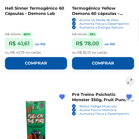
Hell Sinner Termogênico 60
Termogênico Yellow
Cápsulas - Demons Lab
Demons 60 cápsulas –
Demons Lab
Auxilia na Perda de Peso
Aumenta Força e Desempenho
Aumenta a Energia Natural
R$ 103,04
R$ 96,58
-60%
-19%
R$ 41,61
R$ 78,00
no PIX
no PIX
ou
R$ 43,79
no cartão
ou
R$ 82,10
no cartão
COMPRAR
COMPRAR
Pré Treino Psichotic
Monster 350g, Fruit Punch -
Demons Lab
Reduz Fadiga Muscular
Auxilia Foco e Memória
Aumenta Força e Desempenho