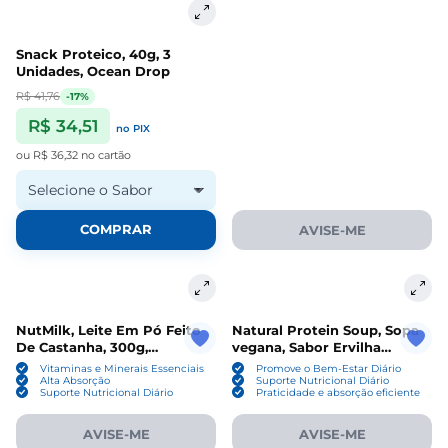
Snack Proteico, 40g, 3
Unidades, Ocean Drop
R$ 41,76
-17%
R$ 34,51
no PIX
ou
R$ 36,32
no cartão
Selecione o Sabor
COMPRAR
AVISE-ME
NutMilk, Leite Em Pó Feito
Natural Protein Soup, Sopa
De Castanha, 300g,
vegana, Sabor Ervilha
Terramazonia
Defumada, 35g, PuraVida
Vitaminas e Minerais Essenciais
Promove o Bem-Estar Diário
Alta Absorção
Suporte Nutricional Diário
Suporte Nutricional Diário
Praticidade e absorção eficiente
AVISE-ME
AVISE-ME