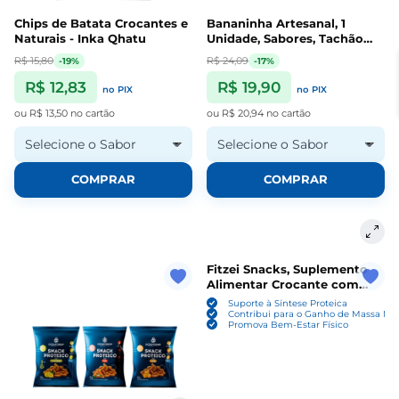
Chips de Batata Crocantes e
Bananinha Artesanal, 1
Naturais - Inka Qhatu
Unidade, Sabores, Tachão
Ubatuba
R$ 15,80
R$ 24,09
-19%
-17%
R$ 12,83
R$ 19,90
no PIX
no PIX
ou
R$ 13,50
no cartão
ou
R$ 20,94
no cartão
Selecione o Sabor
Selecione o Sabor
COMPRAR
COMPRAR
Fitzei Snacks, Suplemento
Alimentar Crocante com
20g de Proteínas, 45g
Suporte à Síntese Proteica
Sabores, Vitafor
Contribui para o Ganho de Massa Ma
Promova Bem-Estar Físico