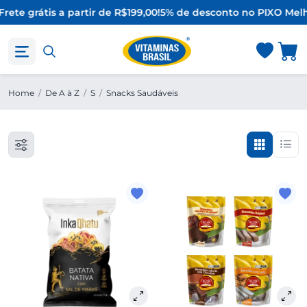
Frete grátis a partir de R$199,00!
5% de desconto no PIX
O Melh
Home
/
De A à Z
/
S
/
Snacks Saudáveis