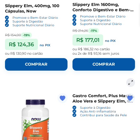
Slippery Elm 1600mg,
Slippery Elm, 400mg, 100
Conforto Digestivo e Bem-
Cápsulas, Now
Estar Intestinal, 100
Promove o Bem-Estar Diário
Promove o Bem-Estar Diário
Cápsulas, Nature’s Way
Suporte à Digestão
Suporte à Digestão
Suporte Nutricional Diário
Suporte Nutricional Diário
R$ 214,26
-17%
R$ 154,00
-19%
R$ 177,01
no PIX
R$ 124,36
no PIX
ou
R$ 186,32
no cartão
ou
R$ 130,90
no cartão
ou
2x de R$ 93,16
sem juros
COMPRAR
COMPRAR
Gastro Comfort, Plus Mastic,
Aloe Vera e Slippery Elm, 60
cápsulas, Now
Suporte à Digestão
Ação Anti-inflamatória
Contribui para Saúde da Pele