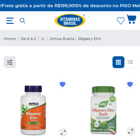
l
Frete grátis a partir de R$199,00!
5% de desconto no PIX
O Mel
Home
/
De A à Z
/
U
/
Ulmus Rubra - Slippery Elm