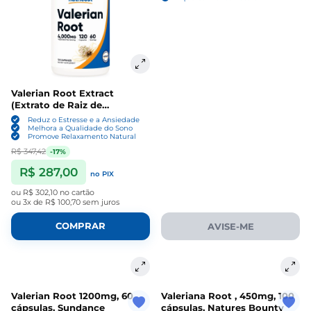
Valerian Root Extract
(Extrato de Raiz de
Valeriana) , 4000mg, 120
Reduz o Estresse e a Ansiedade
Cápsulas, Nutricost
Melhora a Qualidade do Sono
Promove Relaxamento Natural
R$ 347,42
-17%
R$ 287,00
no PIX
ou
R$ 302,10
no cartão
ou
3x de R$ 100,70
sem juros
COMPRAR
AVISE-ME
Valerian Root 1200mg, 60
Valeriana Root , 450mg, 100
cápsulas, Sundance
cápsulas, Natures Bounty