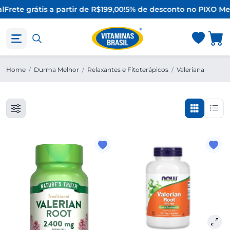
l
Frete grátis a partir de R$199,00!
5% de desconto no PIX
O Mel
Home
/
Durma Melhor
/
Relaxantes e Fitoterápicos
/
Valeriana