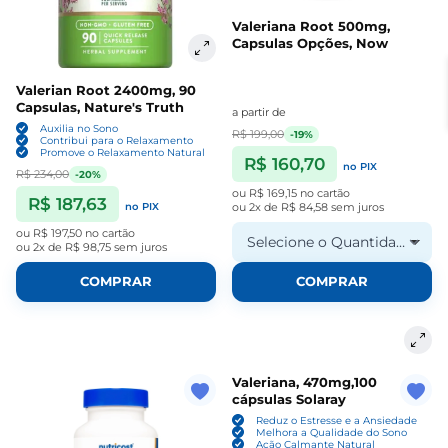
Valeriana Root 500mg,
Capsulas Opções, Now
Valerian Root 2400mg, 90
Capsulas, Nature's Truth
a partir de
Auxilia no Sono
R$ 199,00
-19%
Contribui para o Relaxamento
Promove o Relaxamento Natural
R$ 160,70
no PIX
R$ 234,00
-20%
ou
R$ 169,15
no cartão
R$ 187,63
no PIX
ou
2x de R$ 84,58
sem juros
ou
R$ 197,50
no cartão
Selecione o Quantidade
ou
2x de R$ 98,75
sem juros
COMPRAR
COMPRAR
Valeriana, 470mg,100
cápsulas Solaray
Reduz o Estresse e a Ansiedade
Melhora a Qualidade do Sono
Ação Calmante Natural