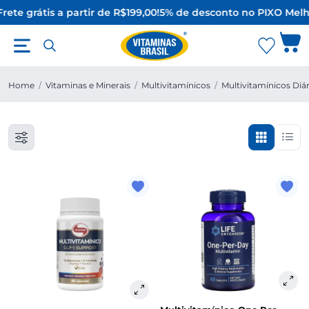
rete grátis a partir de R$199,00!
5% de desconto no PIX
O Melh
Home
/
Vitaminas e Minerais
/
Multivitamínicos
/
Multivitamínicos Diár