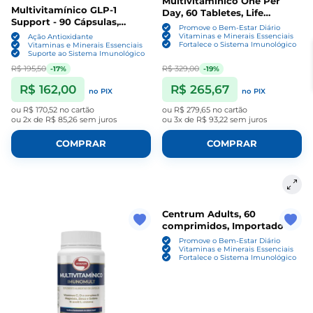
Multivitamínico One Per
Multivitamínico GLP-1
Day, 60 Tabletes, Life
Support - 90 Cápsulas,
Extension
Promove o Bem-Estar Diário
500mg - Vitafor
Vitaminas e Minerais Essenciais
Ação Antioxidante
Fortalece o Sistema Imunológico
Vitaminas e Minerais Essenciais
Suporte ao Sistema Imunológico
R$ 195,50
R$ 329,00
-17%
-19%
R$ 162,00
R$ 265,67
no PIX
no PIX
ou
R$ 170,52
no cartão
ou
R$ 279,65
no cartão
ou
2x de R$ 85,26
sem juros
ou
3x de R$ 93,22
sem juros
COMPRAR
COMPRAR
Centrum Adults, 60
comprimidos, Importado
Promove o Bem-Estar Diário
Vitaminas e Minerais Essenciais
Fortalece o Sistema Imunológico