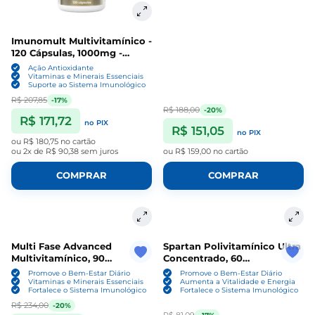
Imunomult Multivitamínico -
120 Cápsulas, 1000mg -
Vitafor
Ação Antioxidante
Vitaminas e Minerais Essenciais
Suporte ao Sistema Imunológico
R$ 207,85
-17%
R$ 188,00
-20%
R$ 171,72
no PIX
R$ 151,05
no PIX
ou
R$ 180,75
no cartão
ou
2x de R$ 90,38
sem juros
ou
R$ 159,00
no cartão
COMPRAR
COMPRAR
Multi Fase Advanced
Spartan Polivitamínico Ultra
Multivitamínico, 90
Concentrado, 60
Cápsulas, Landerfit
Comprimidos, Iridium Labs
Promove o Bem-Estar Diário
Promove o Bem-Estar Diário
Vitaminas e Minerais Essenciais
Aumenta a Vitalidade e Energia
Fortalece o Sistema Imunológico
Fortalece o Sistema Imunológico
R$ 234,00
-20%