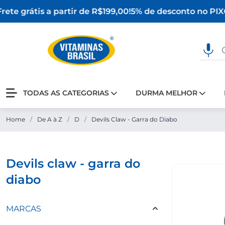
ete grátis a partir de R$199,00!
5% de desconto no PIX
O
TODAS AS CATEGORIAS
DURMA MELHOR
Home
/
De A à Z
/
D
/
Devils Claw - Garra do Diabo
devils claw - garra do
diabo
MARCAS