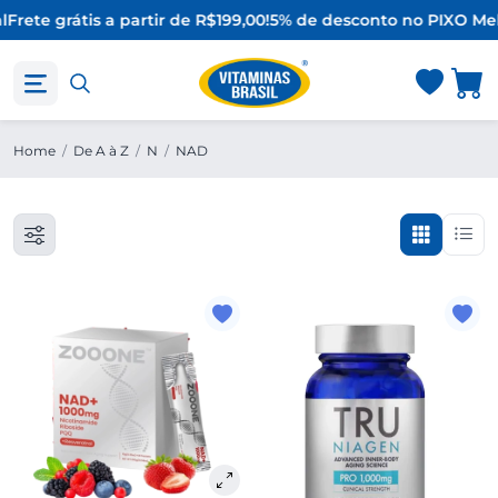
l
Frete grátis a partir de R$199,00!
5% de desconto no PIX
O Mel
Home
/
De A à Z
/
N
/
NAD