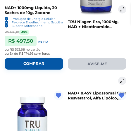
NAD+ 1000mg Liquido, 30
Saches de 10g, Zooone
Produção de Energia Celular
TRU Niagen Pro, 1000Mg,
Favorece Envelhecimento Saudável
Suporte Mitocondrial
NAD + Nicotinamide
Riboside, 60 Cápsulas
R$ 616,10
-19%
R$ 497,50
no PIX
ou
R$ 523,68
no cartão
ou
3x de R$ 174,56
sem juros
COMPRAR
AVISE-ME
NAD+ 8,457 Lipossomal Com
Resveratrol, Alfa Lipóico,
CoQ10 e Chá Verde, 60
Cápsulas, Thinbi