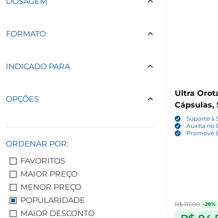
DOSAGEM
FORMATO
INDICADO PARA
Ultra Orot
OPÇÕES
Cápsulas,
Suporte à 
Auxilia no
Promove E
ORDENAR POR:
FAVORITOS
MAIOR PREÇO
MENOR PREÇO
POPULARIDADE
R$ 117,00
-28%
MAIOR DESCONTO