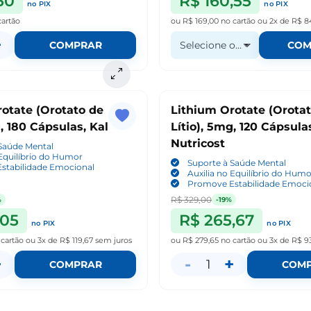
50
R$ 160,55
no PIX
no PIX
cartão
ou
R$ 169,00
no cartão
ou
2x de R$ 8
+
COMPRAR
Selecione o Opções
COM
otate (Orotato de
Lithium Orotate (Orota
g, 180 Cápsulas, Kal
Lítio), 5mg, 120 Cápsula
Nutricost
Saúde Mental
 Equilíbrio do Humor
Suporte à Saúde Mental
stabilidade Emocional
Auxilia no Equilíbrio do Hum
Promove Estabilidade Emoci
R$ 329,00
%
-19%
,05
R$ 265,67
no PIX
no PIX
 cartão
ou
3x de R$ 119,67
sem juros
ou
R$ 279,65
no cartão
ou
3x de R$ 9
+
-
+
1
COMPRAR
COM