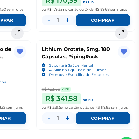
R$ 170,39
no PIX
4,50
sem juros
ou
R$ 179,35
no cartão
ou
2x de R$ 89,68
sem juros
-
+
1
PRAR
COMPRAR
to de
Lithium Orotate, 5mg, 180
s,
Cápsulas, PipingRock
Suporte à Saúde Mental
Auxilia no Equilíbrio do Humor
Promove Estabilidade Emocional
or
onal
R$ 423,00
-19%
R$ 341,58
no PIX
3,22
sem juros
ou
R$ 359,55
no cartão
ou
3x de R$ 119,85
sem juros
-
+
1
PRAR
COMPRAR