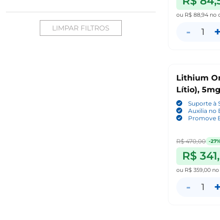
R$ 84,
ou
R$ 88,94
no 
LIMPAR FILTROS
-
1
Lithium Or
Lítio), 5m
Suporte à 
Auxilia no
Promove E
R$ 470,00
-27
R$ 341
ou
R$ 359,00
no
-
1