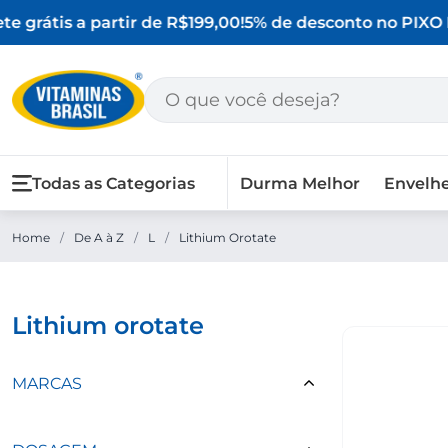
e grátis a partir de R$199,00!
5% de desconto no PIX
O M
Todas as Categorias
Durma Melhor
Envelh
Home
/
De A à Z
/
L
/
Lithium Orotate
lithium orotate
MARCAS