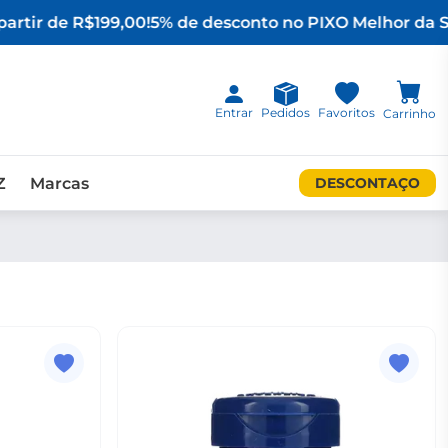
artir de R$199,00!
5% de desconto no PIX
O Melhor da Su
Entrar
Pedidos
Favoritos
Carrinho
Z
Marcas
DESCONTAÇO