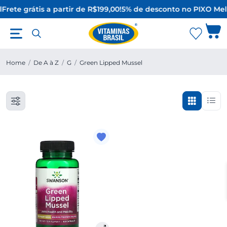
l
Frete grátis a partir de R$199,00!
5% de desconto no PIX
O Mel
Home
/
De A à Z
/
G
/
Green Lipped Mussel