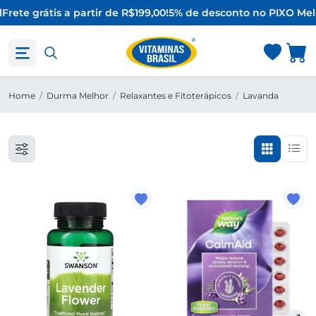
Frete grátis a partir de R$199,00!
5% de desconto no PIX
O Mel
Home
/
Durma Melhor
/
Relaxantes e Fitoterápicos
/
Lavanda