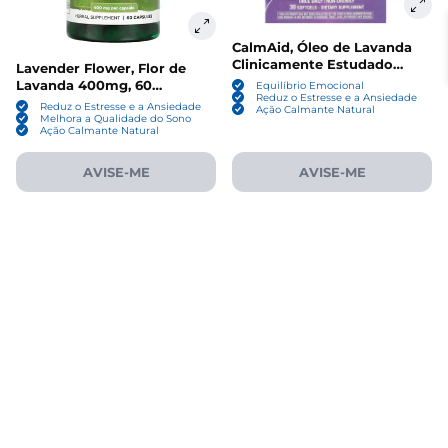
CalmAid, Óleo de Lavanda
Clinicamente Estudado
Lavender Flower, Flor de
80mg, 30 Cápsulas, Nature's
Lavanda 400mg, 60
Equilíbrio Emocional
Way
Reduz o Estresse e a Ansiedade
Cápsulas, Swanson
Reduz o Estresse e a Ansiedade
Ação Calmante Natural
Melhora a Qualidade do Sono
Ação Calmante Natural
AVISE-ME
AVISE-ME