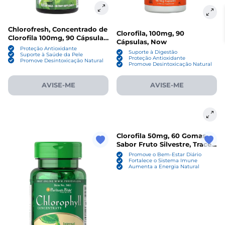
Chlorofresh, Concentrado de
Clorofila, 100mg, 90
Clorofila 100mg, 90 Cápsulas,
Cápsulas, Now
Nature's Way
Proteção Antioxidante
Suporte à Digestão
Suporte à Saúde da Pele
Proteção Antioxidante
Promove Desintoxicação Natural
Promove Desintoxicação Natural
AVISE-ME
AVISE-ME
Clorofila 50mg, 60 Gomas
Sabor Fruto Silvestre, Trace
Minerals
Promove o Bem-Estar Diário
Fortalece o Sistema Imune
Aumenta a Energia Natural