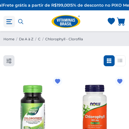
l
Frete grátis a partir de R$199,00!
5% de desconto no PIX
O Mel
Home
/
De A à Z
/
C
/
Chlorophyll - Clorofila